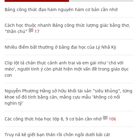
Bảng công thức đạo hàm nguyên hàm cơ bản cần nhớ
Cách học thuộc nhanh Bảng công thức lượng giác bằng thơ,
"thần chú"
17
Nhiều điểm bất thường ở bằng đại học của Lý Nhã Kỳ
Clip lột tả chân thực cảnh anh trai và em gái như 'chó với
mèo', người tinh ý còn phát hiện một vấn đề trong giáo dục
con
Nguyễn Phương Hằng sở hữu khối tài sản "siêu khủng", từng
khoe sổ đỏ tính bằng cân, mắng cựu mẫu 'không có nổi
nghìn tỷ'
Các công thức hóa học lớp 8, 9 cơ bản cần nhớ
106
Truy nã kẻ giết bạn thân rồi chôn ngồi dưới bãi cát