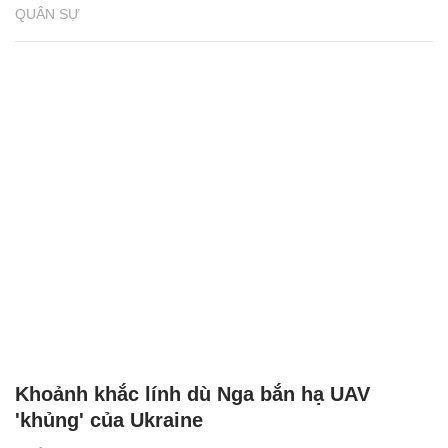
QUÂN SỰ
Khoảnh khắc lính dù Nga bắn hạ UAV
'khủng' của Ukraine