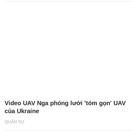
Video UAV Nga phóng lưới 'tóm gọn' UAV
của Ukraine
QUÂN SỰ