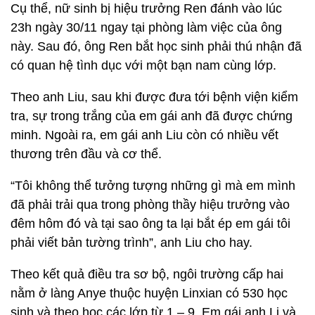
Cụ thể, nữ sinh bị hiệu trưởng Ren đánh vào lúc
23h ngày 30/11 ngay tại phòng làm việc của ông
này. Sau đó, ông Ren bắt học sinh phải thú nhận đã
có quan hệ tình dục với một bạn nam cùng lớp.
Theo anh Liu, sau khi được đưa tới bệnh viện kiểm
tra, sự trong trắng của em gái anh đã được chứng
minh. Ngoài ra, em gái anh Liu còn có nhiều vết
thương trên đầu và cơ thể.
“Tôi không thể tưởng tượng những gì mà em mình
đã phải trải qua trong phòng thầy hiệu trưởng vào
đêm hôm đó và tại sao ông ta lại bắt ép em gái tôi
phải viết bản tường trình”, anh Liu cho hay.
Theo kết quả điều tra sơ bộ, ngôi trường cấp hai
nằm ở làng Anye thuộc huyện Linxian có 530 học
sinh và theo học các lớp từ 1 – 9. Em gái anh Li và