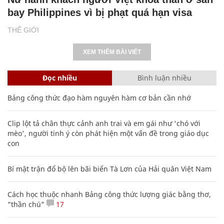
bay Philippines vì bị phạt quá hạn visa
THẾ GIỚI
XEM THÊM BÀI VIẾT
Đọc nhiều
Bình luận nhiều
Bảng công thức đạo hàm nguyên hàm cơ bản cần nhớ
Clip lột tả chân thực cảnh anh trai và em gái như 'chó với
mèo', người tinh ý còn phát hiện một vấn đề trong giáo dục
con
Bí mật trận đổ bộ lên bãi biển Tà Lơn của Hải quân Việt Nam
Cách học thuộc nhanh Bảng công thức lượng giác bằng thơ,
"thần chú"
17