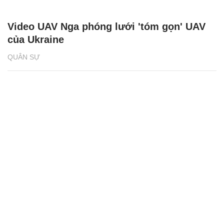
Video UAV Nga phóng lưới 'tóm gọn' UAV
của Ukraine
QUÂN SỰ