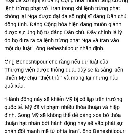
“Đại đa số nghị sĩ đảng Cộng hòa muốn tăng cường
lệnh trừng phạt với Iran trong khi lệnh trừng phạt
chống lại Nga được đại đa số nghị sĩ đảng Dân chủ
đồng tình. Đảng Cộng hòa hiện đang muốn giành
được sự ủng hộ từ đảng Dân chủ. Đây chính là lý
do họ đưa ra cả lệnh trừng phạt Nga và Iran vào
một dự luật”, ông Beheshtipour nhận định.
Ông Beheshtipour cho rằng nếu dự luật của
Thượng viện được thông qua, đây sẽ là sáng kiến
khiến Mỹ chịu “thiệt thòi” và mang lại những hậu
quả xấu.
“Hành động này sẽ khiến Mỹ bị cô lập trên trường
quốc tế. Mỹ đã vi phạm nhiều thỏa thuận và hiệp
định. Song Mỹ sẽ không thể dễ dàng xóa bỏ thỏa
thuận hạt nhân bởi hành động này sẽ vấp phải sự
phản đối mạnh mẽ từ phía Iran”, ông Beheshtipour