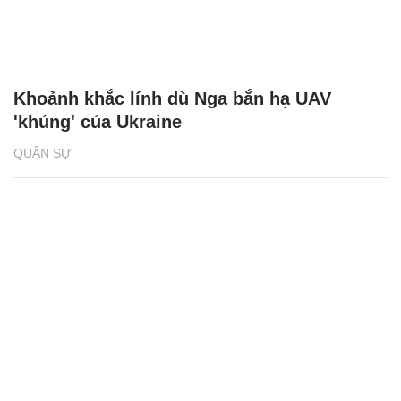
Khoảnh khắc lính dù Nga bắn hạ UAV
'khủng' của Ukraine
QUÂN SỰ