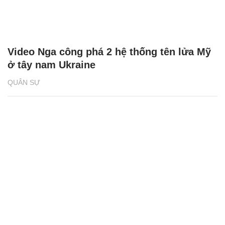
Video Nga công phá 2 hệ thống tên lửa Mỹ
ở tây nam Ukraine
QUÂN SỰ