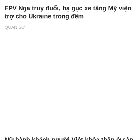
FPV Nga truy đuổi, hạ gục xe tăng Mỹ viện
trợ cho Ukraine trong đêm
QUÂN SỰ
Nữ hành khách người Việt khỏa thân ở sân