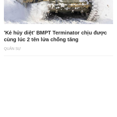
'Kẻ hủy diệt' BMPT Terminator chịu được
cùng lúc 2 tên lửa chống tăng
QUÂN SỰ