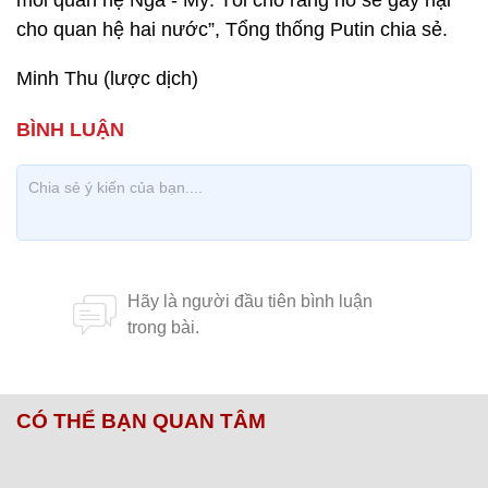
mối quan hệ Nga - Mỹ. Tôi cho rằng nó sẽ gây hại
cho quan hệ hai nước”, Tổng thống Putin chia sẻ.
Minh Thu (lược dịch)
CÓ THỂ BẠN QUAN TÂM