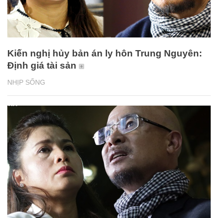
Kiến nghị hủy bản án ly hôn Trung Nguyên:
Định giá tài sản
NHỊP SỐNG