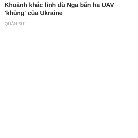
Khoảnh khắc lính dù Nga bắn hạ UAV
'khủng' của Ukraine
QUÂN SỰ