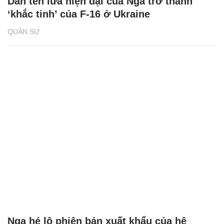
Dàn tên lửa hiện đại của Nga trở thành
‘khắc tinh’ của F-16 ở Ukraine
QUÂN SỰ
Nga hé lộ phiên bản xuất khẩu của hệ