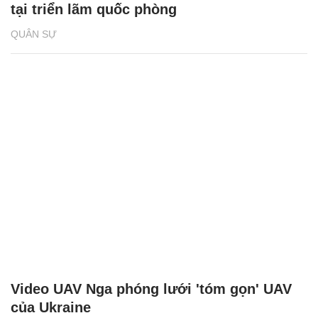
tại triển lãm quốc phòng
QUÂN SỰ
Video UAV Nga phóng lưới 'tóm gọn' UAV
của Ukraine