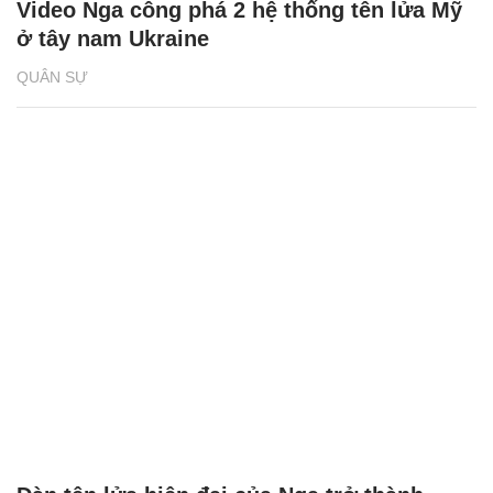
Video Nga công phá 2 hệ thống tên lửa Mỹ
ở tây nam Ukraine
QUÂN SỰ