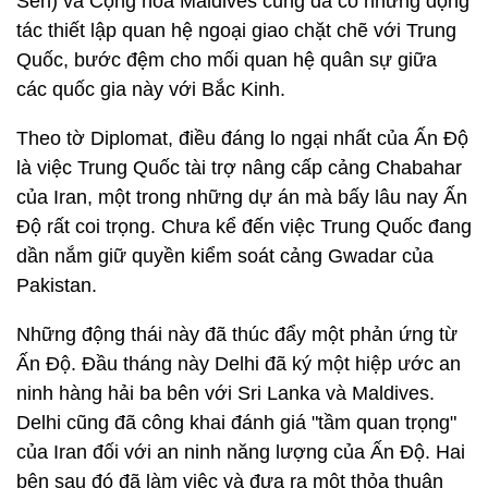
Sen) và Cộng hòa Maldives cũng đã có những động
tác thiết lập quan hệ ngoại giao chặt chẽ với Trung
Quốc, bước đệm cho mối quan hệ quân sự giữa
các quốc gia này với Bắc Kinh.
Theo tờ Diplomat, điều đáng lo ngại nhất của Ấn Độ
là việc Trung Quốc tài trợ nâng cấp cảng Chabahar
của Iran, một trong những dự án mà bấy lâu nay Ấn
Độ rất coi trọng. Chưa kể đến việc Trung Quốc đang
dần nắm giữ quyền kiểm soát cảng Gwadar của
Pakistan.
Những động thái này đã thúc đẩy một phản ứng từ
Ấn Độ. Đầu tháng này Delhi đã ký một hiệp ước an
ninh hàng hải ba bên với Sri Lanka và Maldives.
Delhi cũng đã công khai đánh giá "tầm quan trọng"
của Iran đối với an ninh năng lượng của Ấn Độ. Hai
bên sau đó đã làm việc và đưa ra một thỏa thuận