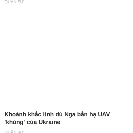
QUÂN SỰ
Khoảnh khắc lính dù Nga bắn hạ UAV
'khủng' của Ukraine
QUÂN SỰ