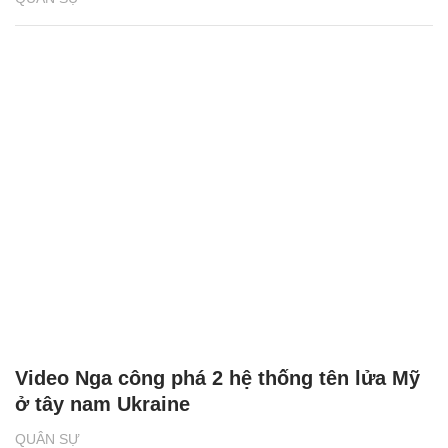
Video Nga công phá 2 hệ thống tên lửa Mỹ
ở tây nam Ukraine
QUÂN SỰ