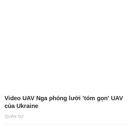
Video UAV Nga phóng lưới 'tóm gọn' UAV
của Ukraine
QUÂN SỰ