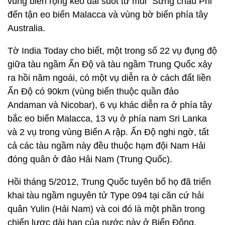
vùng biển rộng kéo dài suốt từ mũi “Sừng châu Phi”
đến tận eo biển Malacca và vùng bờ biển phía tây
Australia.
Tờ India Today cho biết, một trong số 22 vụ đụng độ
giữa tàu ngầm Ấn Độ và tàu ngầm Trung Quốc xảy
ra hồi năm ngoái, có một vụ diễn ra ở cách đất liền
Ấn Độ có 90km (vùng biển thuộc quần đảo
Andaman và Nicobar), 6 vụ khác diễn ra ở phía tây
bắc eo biển Malacca, 13 vụ ở phía nam Sri Lanka
và 2 vụ trong vùng Biển A rập. Ấn Độ nghi ngờ, tất
cả các tàu ngầm này đều thuộc hạm đội Nam Hải
đóng quân ở đảo Hải Nam (Trung Quốc).
Hồi tháng 5/2012, Trung Quốc tuyên bố họ đã triển
khai tàu ngầm nguyên tử Type 094 tại căn cứ hải
quân Yulin (Hải Nam) và coi đó là một phần trong
chiến lược dài hạn của nước này ở Biển Đông.