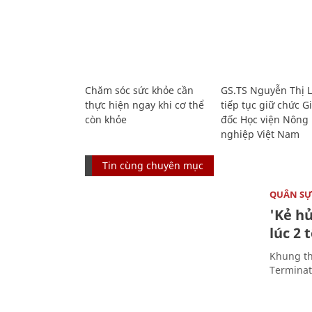
Chăm sóc sức khỏe cần
GS.TS Nguyễn Thị 
thực hiện ngay khi cơ thể
tiếp tục giữ chức 
còn khỏe
đốc Học viện Nông
nghiệp Việt Nam
Tin cùng chuyên mục
QUÂN S
'Kẻ h
lúc 2 
Khung th
Terminato