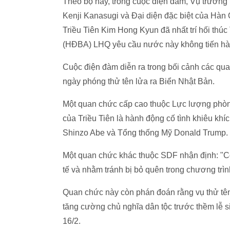
Theo bộ này, trong cuộc điện đàm, Vụ trưởng
Kenji Kanasugi và Đại diện đặc biệt của Hàn 
Triều Tiên Kim Hong Kyun đã nhất trí hối thúc
(HĐBA) LHQ yêu cầu nước này không tiến hành
Cuộc điện đàm diễn ra trong bối cảnh các qua
ngày phóng thử tên lửa ra Biển Nhật Bản.
Một quan chức cấp cao thuộc Lực lượng phòng
của Triều Tiên là hành động cố tình khiêu k
Shinzo Abe và Tổng thống Mỹ Donald Trump.
Một quan chức khác thuộc SDF nhận định: "Có
tế và nhằm tránh bị bỏ quên trong chương trì
Quan chức này còn phán đoán rằng vụ thử tên 
tăng cường chủ nghĩa dân tộc trước thềm lễ s
16/2.