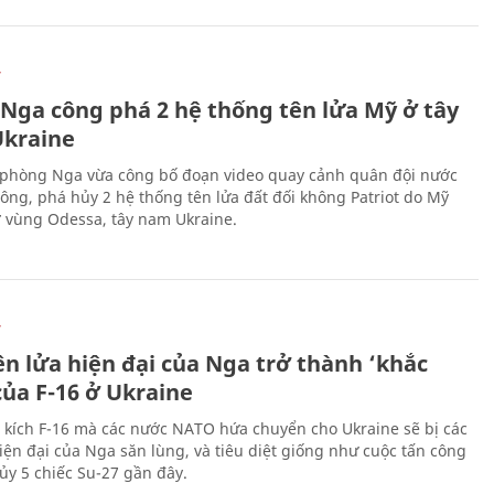
Ự
 Nga công phá 2 hệ thống tên lửa Mỹ ở tây
kraine
phòng Nga vừa công bố đoạn video quay cảnh quân đội nước
công, phá hủy 2 hệ thống tên lửa đất đối không Patriot do Mỹ
ở vùng Odessa, tây nam Ukraine.
Ự
ên lửa hiện đại của Nga trở thành ‘khắc
của F-16 ở Ukraine
 kích F-16 mà các nước NATO hứa chuyển cho Ukraine sẽ bị các
hiện đại của Nga săn lùng, và tiêu diệt giống như cuộc tấn công
ủy 5 chiếc Su-27 gần đây.