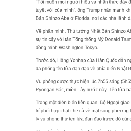
"Tôi muốn mọi người hiểu và nhận thức đầy 
tuyệt vời của mình”, ông Trump nhấn mạnh kh
Bản Shinzo Abe ở Florida, nơi các nhà lãnh đ
Về phần mình, Thủ tướng Nhật Bản Shinzo Abe
sự tin cậy với tân Tổng thống Mỹ Donald Tru
đồng minh Washington-Tokyo.
Trước đó, Hãng Yonhap của Hàn Quốc dẫn ngu
đã phóng tên lửa đạn đạo về phía biển Nhật 
Vụ phóng được thực hiện lúc 7h55 sáng (5h5
Pyongan Bắc, miền Tây nước này. Tên lửa ba
Trong một diễn biến liên quan, Bộ Ngoại giao
trí phối hợp chặt chẽ cả về mặt song phương
lý vụ phóng thử tên lửa đạn đạo trước đó cùng