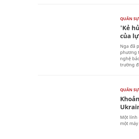
QUÂN S
'Kẻ h
của l
Nga đã p
phương t
nghệ bảo
trường đô
QUÂN S
Khoản
Ukrai
Một lính
một máy 