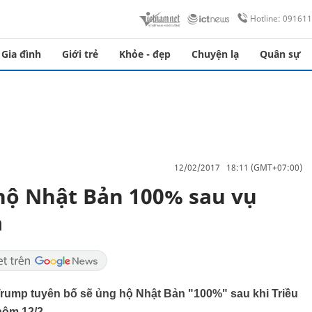
Hotline: 09161
Gia đình
Giới trẻ
Khỏe - đẹp
Chuyện lạ
Quân sự
12/02/2017 18:11 (GMT+07:00)
hộ Nhật Bản 100% sau vụ
a
rump tuyên bố sẽ ủng hộ Nhật Bản "100%" sau khi Triều
hôm 12/2.