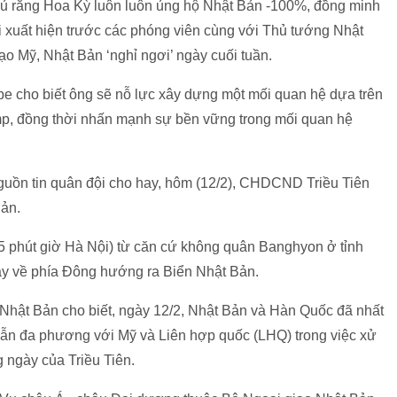
đủ rằng Hoa Kỳ luôn luôn ủng hộ Nhật Bản -100%, đồng minh
i xuất hiện trước các phóng viên cùng với Thủ tướng Nhật
ạo Mỹ, Nhật Bản ‘nghỉ ngơi’ ngày cuối tuần.
 cho biết ông sẽ nỗ lực xây dựng một mối quan hệ dựa trên
mp, đồng thời nhấn mạnh sự bền vững trong mối quan hệ
ồn tin quân đội cho hay, hôm (12/2), CHDCND Triều Tiên
Bản.
5 phút giờ Hà Nội) từ căn cứ không quân Banghyon ở tỉnh
y về phía Đông hướng ra Biển Nhật Bản.
 Nhật Bản cho biết, ngày 12/2, Nhật Bản và Hàn Quốc đã nhất
 lẫn đa phương với Mỹ và Liên hợp quốc (LHQ) trong việc xử
 ngày của Triều Tiên.