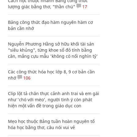
Cách học thuộc nhanh Bảng công thức
lượng giác bằng thơ, "thần chú"
17
Bảng công thức đạo hàm nguyên hàm cơ
bản cần nhớ
Nguyễn Phương Hằng sở hữu khối tài sản
"siêu khủng", từng khoe sổ đỏ tính bằng
cân, mắng cựu mẫu 'không có nổi nghìn tỷ'
Các công thức hóa học lớp 8, 9 cơ bản cần
nhớ
106
Clip lột tả chân thực cảnh anh trai và em gái
như 'chó với mèo', người tinh ý còn phát
hiện một vấn đề trong giáo dục con
Mẹo học thuộc Bảng tuần hoàn nguyên tố
hóa học bằng thơ, câu nói vui vẻ