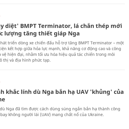
Ự
ủy diệt' BMPT Terminator, lá chắn thép mới
ực lượng tăng thiết giáp Nga
hát triển dòng xe chiến đấu hỗ trợ tăng BMPT Terminator – một
iện kết hợp giữa hỏa lực mạnh, khả năng cơ động cao và công
 vệ hiện đại, nhằm tối ưu hóa hiệu quả tác chiến trong môi
 thị và địa hình phức tạp.
Ự
h khắc lính dù Nga bắn hạ UAV 'khủng' của
ne
 dù Nga đã tìm được cách dùng súng ngắn bắn hạ thành công
bay không người lái (UAV) mang chất nổ của Ukraine.