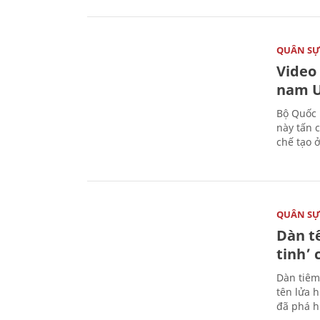
QUÂN S
Video
nam U
Bộ Quốc 
này tấn 
chế tạo 
QUÂN S
Dàn t
tinh’ 
Dàn tiêm
tên lửa 
đã phá h