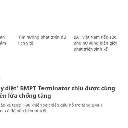
Lan
Tìm hướng phát triển du
BAT Việt Nam tiếp sức
Giám
lịch y tế
phụ nữ vùng biên giới
phát triển sinh kế
Ự
ủy diệt' BMPT Terminator chịu được cùng
tên lửa chống tăng
ân xe tăng T-90 khiến xe chiến đấu hỗ trợ tăng BMPT
r có độ bền bỉ vượt trội.