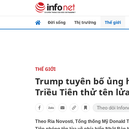
Đời sống
Thị trường
Thế giới
THẾ GIỚI
Trump tuyên bố ủng 
Triều Tiên thử tên lử
Theo Ria Novosti, Tổng thống Mỹ Donald T
Tiên phóng tên lửa về phía biển Nhật Bản 