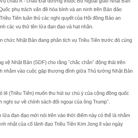
 Vụ châu Á - châu Đại dương thuộc Bộ Ngoại giao Nhật Bản
Quốc phụ trách vấn đề hòa bình và an ninh trên Bán đảo
 Triều Tiên tuân thủ các nghị quyết của Hội đồng Bảo an
 các vụ thử tên lửa đạn đạo và hạt nhân.
n chức Nhật Bản đang phân tích vụ Triều Tiên trước đó cùng
 vệ Nhật Bản (SDF) cho rằng "chắc chắn" động thái trên
hích nhằm vào cuộc gặp thượng đỉnh giữa Thủ tướng Nhật Bản
 lẽ (Triều Tiên) muốn thu hút sự chú ý của cộng đồng quốc
nh nghị sự về chính sách đối ngoại của ông Trump".
lửa đạn đạo mới nói trên vào thời điểm này có thể là nhằm
inh nhật của cố lãnh đạo Triều Tiên Kim Jong Il vào ngày