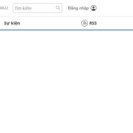
18822
Đăng nhập
Sự kiện
RSS