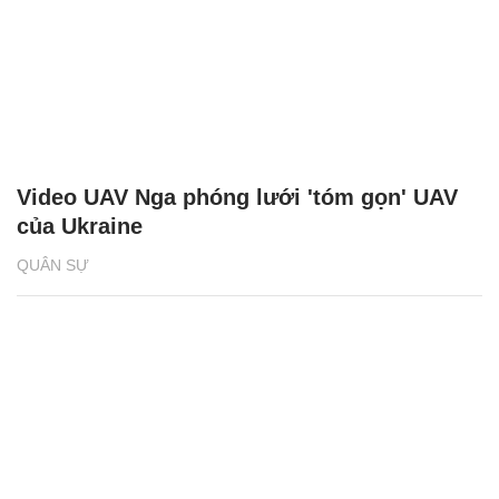
Video UAV Nga phóng lưới 'tóm gọn' UAV
của Ukraine
QUÂN SỰ