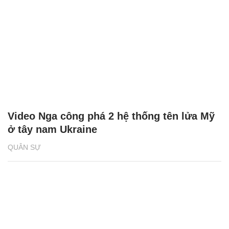
Video Nga công phá 2 hệ thống tên lửa Mỹ
ở tây nam Ukraine
QUÂN SỰ