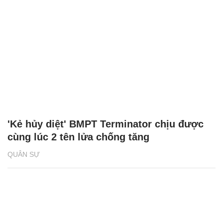
'Kẻ hủy diệt' BMPT Terminator chịu được
cùng lúc 2 tên lửa chống tăng
QUÂN SỰ