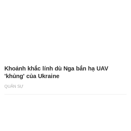
Khoảnh khắc lính dù Nga bắn hạ UAV
'khủng' của Ukraine
QUÂN SỰ