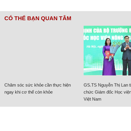
CÓ THỂ BẠN QUAN TÂM
Chăm sóc sức khỏe cần thực hiện
GS.TS Nguyễn Thị Lan ti
ngay khi cơ thể còn khỏe
chức Giám đốc Học viện
Việt Nam