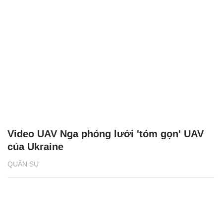
Video UAV Nga phóng lưới 'tóm gọn' UAV
của Ukraine
QUÂN SỰ