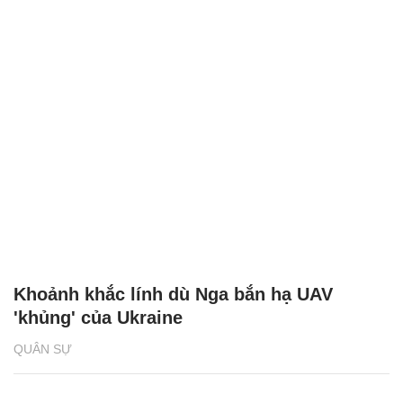
Khoảnh khắc lính dù Nga bắn hạ UAV
'khủng' của Ukraine
QUÂN SỰ