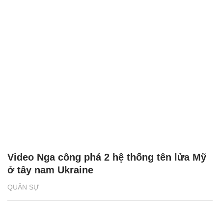
Video Nga công phá 2 hệ thống tên lửa Mỹ
ở tây nam Ukraine
QUÂN SỰ