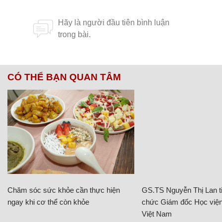
CÓ THỂ BẠN QUAN TÂM
Chăm sóc sức khỏe cần thực hiện
GS.TS Nguyễn Thị Lan ti
ngay khi cơ thể còn khỏe
chức Giám đốc Học viện
Việt Nam