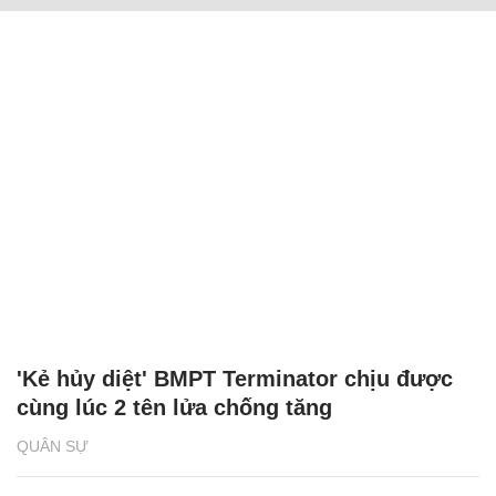
'Kẻ hủy diệt' BMPT Terminator chịu được
cùng lúc 2 tên lửa chống tăng
QUÂN SỰ