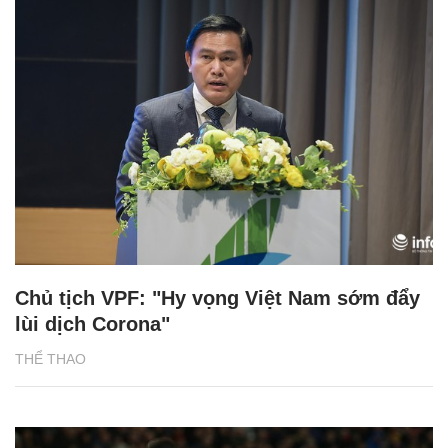
Chủ tịch VPF: "Hy vọng Việt Nam sớm đẩy
lùi dịch Corona"
THỂ THAO