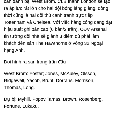
cần đánh bại West Brom, CLB thành London sẽ tạo
ra áp lực rất lớn cho hai đội bóng láng giềng, đồng
thời cũng là hai đối thủ cạnh tranh trực tiếp
Tottenham và Chelsea. Với việc hàng công đang đạt
hiệu suất ghi bàn cao (6 bàn/2 trận), CĐV Arsenal
tin tưởng đội nhà sẽ giành 3 điểm dù phải làm
khách đến sân The Hawthorns ở vòng 32 Ngoại
hạng Anh.
Đội hình ra sân trong trận đấu
West Brom: Foster; Jones, McAuley, Olsson,
Ridgewell, Yacob, Brunt, Dorrans, Morrison,
Thomas, Long.
Dự bị: Myhill, Popov,Tamas, Brown, Rosenberg,
Fortune, Lukaku.