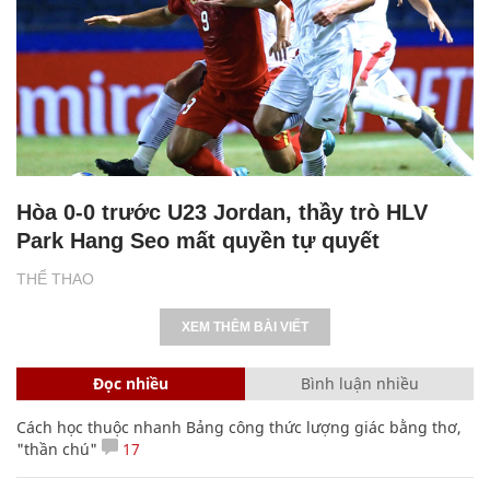
Hòa 0-0 trước U23 Jordan, thầy trò HLV
Park Hang Seo mất quyền tự quyết
THỂ THAO
XEM THÊM BÀI VIẾT
Đọc nhiều
Bình luận nhiều
Cách học thuộc nhanh Bảng công thức lượng giác bằng thơ,
"thần chú"
17