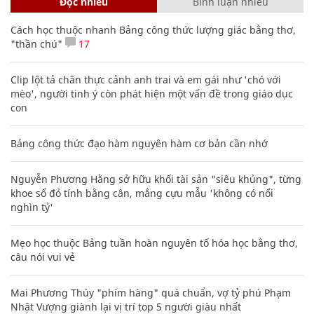
Đọc nhiều
Bình luận nhiều
Cách học thuộc nhanh Bảng công thức lượng giác bằng thơ,
"thần chú"
17
Clip lột tả chân thực cảnh anh trai và em gái như 'chó với
mèo', người tinh ý còn phát hiện một vấn đề trong giáo dục
con
Bảng công thức đạo hàm nguyên hàm cơ bản cần nhớ
Nguyễn Phương Hằng sở hữu khối tài sản "siêu khủng", từng
khoe sổ đỏ tính bằng cân, mắng cựu mẫu 'không có nổi
nghìn tỷ'
Mẹo học thuộc Bảng tuần hoàn nguyên tố hóa học bằng thơ,
câu nói vui vẻ
Mai Phương Thúy "phím hàng" quá chuẩn, vợ tỷ phú Phạm
Nhật Vượng giành lại vị trí top 5 người giàu nhất