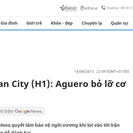
Hotline: 09161
Gia đình
Giới trẻ
Khỏe - đẹp
Chuyện lạ
Quân sự
14/04/2013 22:09 (GMT+07:00)
an City (H1): Aguero bỏ lỡ cơ
lsea quyết tâm bảo vệ ngôi vương khi lọt vào tới trận
ng dễ đánh bại.