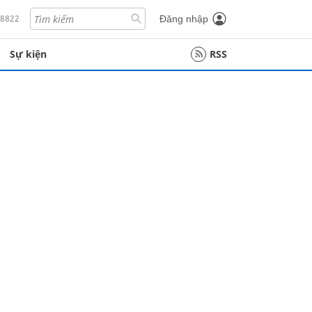
18822
Đăng nhập
Sự kiện
RSS