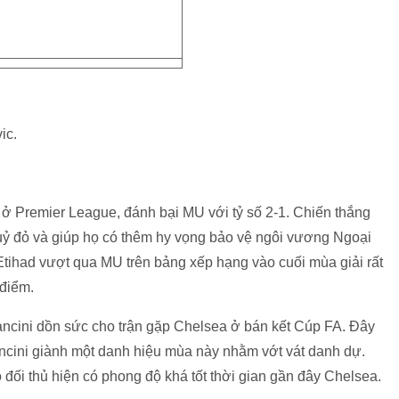
ic.
 ở Premier League, đánh bại MU với tỷ số 2-1. Chiến thắng
uỷ đỏ và giúp họ có thêm hy vọng bảo vệ ngôi vương Ngoại
tihad vượt qua MU trên bảng xếp hạng vào cuối mùa giải rất
 điểm.
ncini dồn sức cho trận gặp Chelsea ở bán kết Cúp FA. Đây
Mancini giành một danh hiệu mùa này nhằm vớt vát danh dự.
 đối thủ hiện có phong độ khá tốt thời gian gần đây Chelsea.