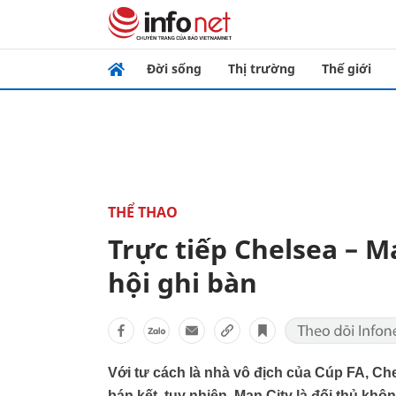
Đời sống
Thị trường
Thế giới
THỂ THAO
Trực tiếp Chelsea – M
hội ghi bàn
Với tư cách là nhà vô địch của Cúp FA, Che
bán kết, tuy nhiên, Man City là đối thủ khô