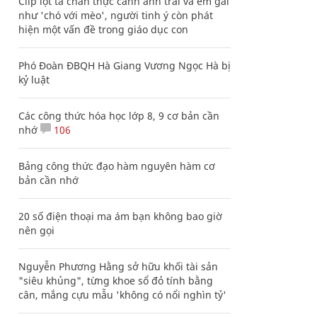
Clip lột tả chân thực cảnh anh trai và em gái
như 'chó với mèo', người tinh ý còn phát
hiện một vấn đề trong giáo dục con
Phó Đoàn ĐBQH Hà Giang Vương Ngọc Hà bị
kỷ luật
Các công thức hóa học lớp 8, 9 cơ bản cần
nhớ
106
Bảng công thức đạo hàm nguyên hàm cơ
bản cần nhớ
20 số điện thoại ma ám bạn không bao giờ
nên gọi
Nguyễn Phương Hằng sở hữu khối tài sản
"siêu khủng", từng khoe sổ đỏ tính bằng
cân, mắng cựu mẫu 'không có nổi nghìn tỷ'