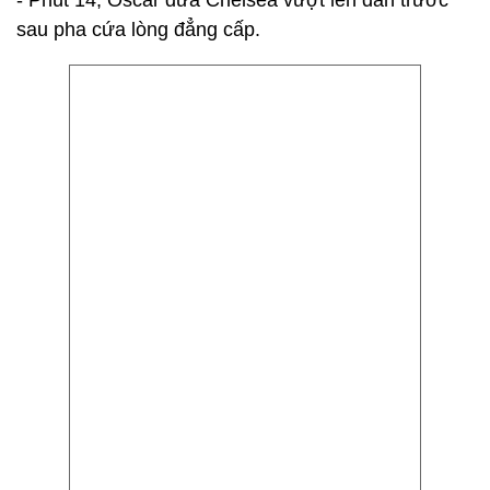
- Phút 14, Oscar đưa Chelsea vượt lên dẫn trước
sau pha cứa lòng đẳng cấp.