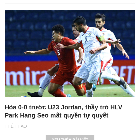
Hòa 0-0 trước U23 Jordan, thầy trò HLV
Park Hang Seo mất quyền tự quyết
THỂ THAO
XEM THÊM BÀI VIẾT