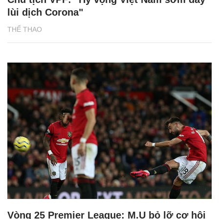
lùi dịch Corona"
THỂ THAO
Vòng 25 Premier League: M.U bỏ lỡ cơ hội