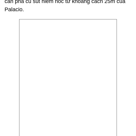
cản phá cú sút hiểm hóc từ khoảng cách 25m của
Palacio.