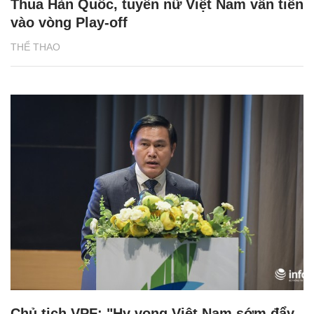
Thua Hàn Quốc, tuyển nữ Việt Nam vẫn tiến
vào vòng Play-off
THỂ THAO
Chủ tịch VPF: "Hy vọng Việt Nam sớm đẩy