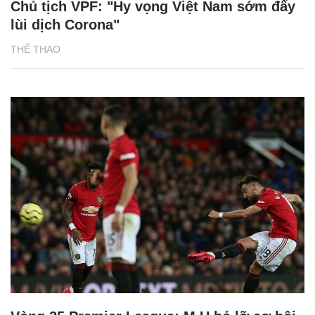
Chủ tịch VPF: "Hy vọng Việt Nam sớm đẩy
lùi dịch Corona"
THỂ THAO