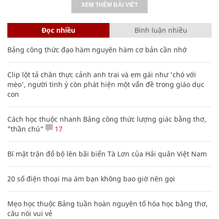
XEM THÊM BÀI VIẾT
Đọc nhiều
Bình luận nhiều
Bảng công thức đạo hàm nguyên hàm cơ bản cần nhớ
Clip lột tả chân thực cảnh anh trai và em gái như 'chó với
mèo', người tinh ý còn phát hiện một vấn đề trong giáo dục
con
Cách học thuộc nhanh Bảng công thức lượng giác bằng thơ,
"thần chú"
17
Bí mật trận đổ bộ lên bãi biển Tà Lơn của Hải quân Việt Nam
20 số điện thoại ma ám bạn không bao giờ nên gọi
Mẹo học thuộc Bảng tuần hoàn nguyên tố hóa học bằng thơ,
câu nói vui vẻ