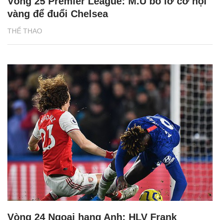
Vòng 25 Premier League: M.U bỏ lỡ cơ hội
vàng để đuổi Chelsea
THỂ THAO
Vòng 24 Ngoại hạng Anh: HLV Frank