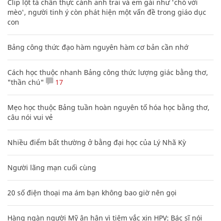
Clip lột tả chân thực cảnh anh trai và em gái như 'chó với
mèo', người tinh ý còn phát hiện một vấn đề trong giáo dục
con
Bảng công thức đạo hàm nguyên hàm cơ bản cần nhớ
Cách học thuộc nhanh Bảng công thức lượng giác bằng thơ,
"thần chú"
17
Mẹo học thuộc Bảng tuần hoàn nguyên tố hóa học bằng thơ,
câu nói vui vẻ
Nhiều điểm bất thường ở bằng đại học của Lý Nhã Kỳ
Người lãng mạn cuối cùng
20 số điện thoại ma ám bạn không bao giờ nên gọi
Hàng ngàn người Mỹ ân hận vì tiêm vắc xin HPV: Bác sĩ nói