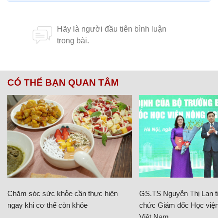
CÓ THỂ BẠN QUAN TÂM
Chăm sóc sức khỏe cần thực hiện
GS.TS Nguyễn Thị Lan ti
ngay khi cơ thể còn khỏe
chức Giám đốc Học viện
Việt Nam