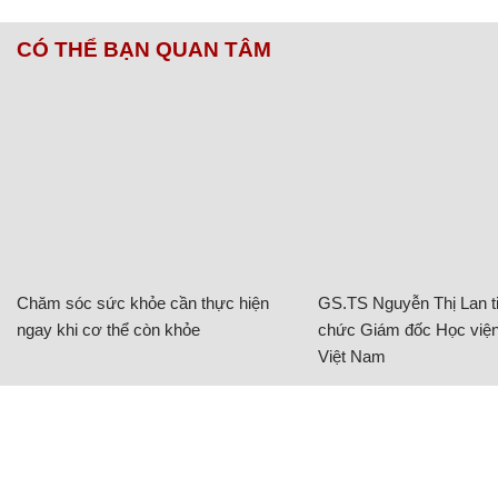
CÓ THỂ BẠN QUAN TÂM
Chăm sóc sức khỏe cần thực hiện
GS.TS Nguyễn Thị Lan ti
ngay khi cơ thể còn khỏe
chức Giám đốc Học viện
Việt Nam