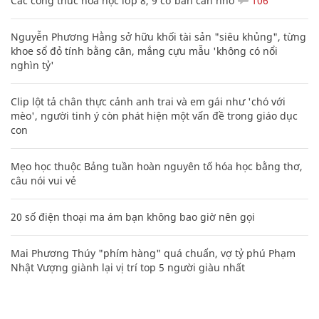
Các công thức hóa học lớp 8, 9 cơ bản cần nhớ
106
Nguyễn Phương Hằng sở hữu khối tài sản "siêu khủng", từng
khoe sổ đỏ tính bằng cân, mắng cựu mẫu 'không có nổi
nghìn tỷ'
Clip lột tả chân thực cảnh anh trai và em gái như 'chó với
mèo', người tinh ý còn phát hiện một vấn đề trong giáo dục
con
Mẹo học thuộc Bảng tuần hoàn nguyên tố hóa học bằng thơ,
câu nói vui vẻ
20 số điện thoại ma ám bạn không bao giờ nên gọi
Mai Phương Thúy "phím hàng" quá chuẩn, vợ tỷ phú Phạm
Nhật Vượng giành lại vị trí top 5 người giàu nhất