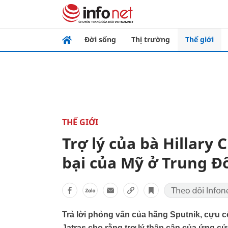
Đời sống
Thị trường
Thế giới
THẾ GIỚI
Trợ lý của bà Hillary 
bại của Mỹ ở Trung Đ
Trả lời phỏng vấn của hãng Sputnik, cựu 
Jatras cho rằng trợ lý thân cận của ứng cử