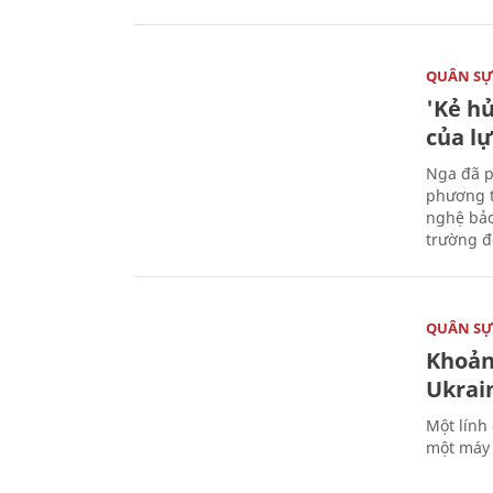
QUÂN S
'Kẻ h
của l
Nga đã p
phương t
nghệ bảo
trường đô
QUÂN S
Khoản
Ukrai
Một lính
một máy 