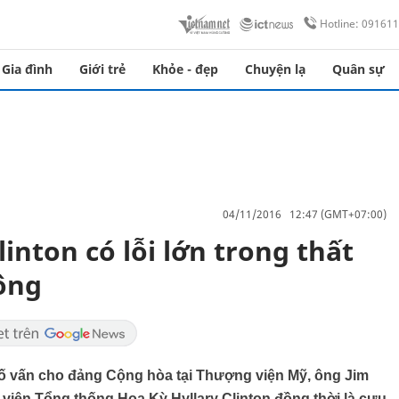
Hotline: 09161
Gia đình
Giới trẻ
Khỏe - đẹp
Chuyện lạ
Quân sự
04/11/2016 12:47 (GMT+07:00)
Clinton có lỗi lớn trong thất
ông
cố vấn cho đảng Cộng hòa tại Thượng viện Mỹ, ông Jim
 viên Tổng thống Hoa Kỳ Hyllary Clinton đồng thời là cựu