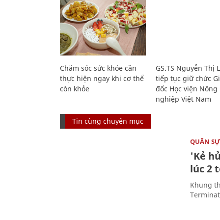
Chăm sóc sức khỏe cần
GS.TS Nguyễn Thị 
thực hiện ngay khi cơ thể
tiếp tục giữ chức 
còn khỏe
đốc Học viện Nông
nghiệp Việt Nam
Tin cùng chuyên mục
QUÂN S
'Kẻ h
lúc 2 
Khung th
Terminato