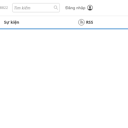
18822
Đăng nhập
Sự kiện
RSS