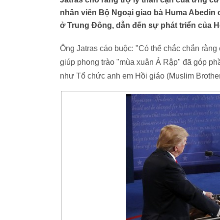
nhân viên Bộ Ngoại giao bà Huma Abedin c
ở Trung Đông, dẫn đến sự phát triển của H
Ông Jatras cáo buộc: "Có thể chắc chắn rằng cá
giúp phong trào "mùa xuân Ả Rập" đã góp phần
như Tổ chức anh em Hồi giáo (Muslim Brotherh