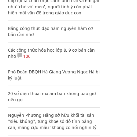
Clip lột tả chân thực cảnh anh trai và em gái
như 'chó với mèo', người tinh ý còn phát
hiện một vấn đề trong giáo dục con
Bảng công thức đạo hàm nguyên hàm cơ
bản cần nhớ
Các công thức hóa học lớp 8, 9 cơ bản cần
nhớ
106
Phó Đoàn ĐBQH Hà Giang Vương Ngọc Hà bị
kỷ luật
20 số điện thoại ma ám bạn không bao giờ
nên gọi
Nguyễn Phương Hằng sở hữu khối tài sản
"siêu khủng", từng khoe sổ đỏ tính bằng
cân, mắng cựu mẫu 'không có nổi nghìn tỷ'