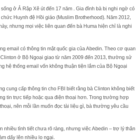
sống ở Ả Rập Xê út đến 17 năm . Gia đình bà bị nghi ngờ có
Tổ chức Huynh đệ Hồi giáo (Muslim Brotherhood). Năm 2012,
 này, nhưng mọi việc liên quan đến bà Huma hiện chỉ là nghi
dụng email có thông tin mật quốc gia của Abedin. Theo cơ quan
 bà Clinton ở Bộ Ngoại giao từ năm 2009 đến 2013, thường sử
ng hệ thống email vốn không thuận tiện lắm của Bộ Ngoại
ũng cung cấp thông tin cho FBI biết rằng bà Clinton không biết
ông tin trực tiếp hoặc qua điện thoại hơn. Trong trường hợp
hoại, nên mỗi lần muốn đọc tài liệu gì, bà thường yêu cầu
 nhiều tình tiết chưa rõ ràng, nhưng việc Abedin – trợ lý thân
àm dấy lên nhiều lo ngại.