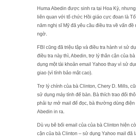
Huma Abedin được sinh ra tại Hoa Kỳ, nhưng 
liên quan với tổ chức Hồi giáo cực đoan là 
năm nghị sĩ Mỹ đã yêu cầu điều tra về vấn đề
ngờ.
FBI cũng đã triệu tập và điều tra hành vi sử 
điều tra này thì, Abedin, trợ lý thân cận của
dụng một tài khoản email Yahoo thay vì sử dụ
giao (vì tính bảo mật cao).
Trợ lý chính của bà Clinton, Chery D. Mills, c
sử dụng máy tính để bàn. Bà thích trao đổi th
phải tự mở mail để đọc, bà thường dùng điện t
Abedin in ra.
Dù vụ bê bối email của của bà Clinton hiện còn
cận của bà Clinton – sử dụng Yahoo mail đã l