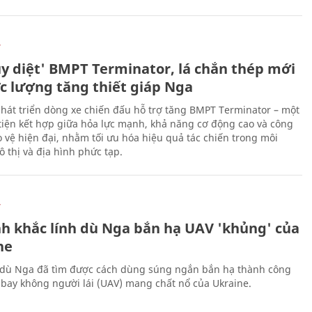
Ự
ủy diệt' BMPT Terminator, lá chắn thép mới
ực lượng tăng thiết giáp Nga
hát triển dòng xe chiến đấu hỗ trợ tăng BMPT Terminator – một
iện kết hợp giữa hỏa lực mạnh, khả năng cơ động cao và công
 vệ hiện đại, nhằm tối ưu hóa hiệu quả tác chiến trong môi
 thị và địa hình phức tạp.
Ự
h khắc lính dù Nga bắn hạ UAV 'khủng' của
ne
 dù Nga đã tìm được cách dùng súng ngắn bắn hạ thành công
bay không người lái (UAV) mang chất nổ của Ukraine.