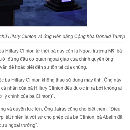
chủ Hilary Clinton và ứng viên đảng Cộng hòa Donald Trump
bà Hillary Clinton từ thời bà này còn là Ngoại trưởng Mỹ, bà
gười đứng đầu cơ quan ngoại giao của chính quyền ông
 vấn đề hoặc biết đến sự tồn tại của chúng.
 bà Hillary Clinton không thạo sử dụng máy tính. Ông này
cá nhân của bà Hillary Clinton đều được in ra bởi không ai
 lý chính của bà Clinton)".
ởng và quyền lực lớn. Ông Jatras cũng cho biết thêm: "Điều
, tất nhiên là với sự cho phép của bà Clinton, bà Abelin đã
 cựu ngoại trưởng".