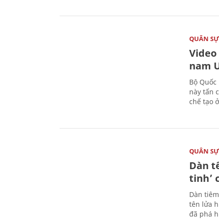
QUÂN S
Video
nam U
Bộ Quốc 
này tấn 
chế tạo 
QUÂN S
Dàn t
tinh’ 
Dàn tiêm
tên lửa 
đã phá h