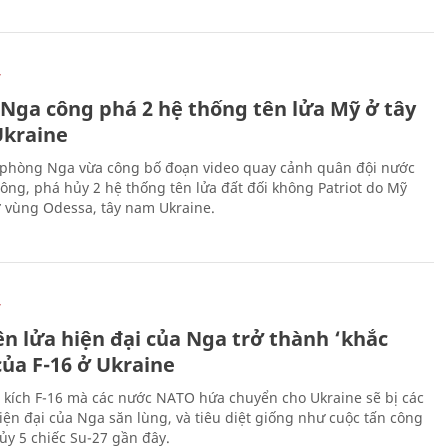
Ự
 Nga công phá 2 hệ thống tên lửa Mỹ ở tây
kraine
phòng Nga vừa công bố đoạn video quay cảnh quân đội nước
công, phá hủy 2 hệ thống tên lửa đất đối không Patriot do Mỹ
ở vùng Odessa, tây nam Ukraine.
Ự
ên lửa hiện đại của Nga trở thành ‘khắc
của F-16 ở Ukraine
 kích F-16 mà các nước NATO hứa chuyển cho Ukraine sẽ bị các
hiện đại của Nga săn lùng, và tiêu diệt giống như cuộc tấn công
ủy 5 chiếc Su-27 gần đây.