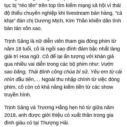
tục bị "réo tên" trên top tìm kiếm mạng xã hội vì thái
độ thiếu chuyên nghiệp khi livestream bán hàng, "cà
khịa" đàn chị Dương Mịch, Kim Thần khiến dân tình
bàn tán xôn xao.
Trịnh Sảng là nữ diễn viên tham gia đóng phim từ
năm 18 tuổi, cô là ngôi sao đình đám bậc nhất làng
giải trí Hoa ngữ. Cô để lại ấn tượng với khán giả
qua nhiều vai diễn trong các bộ phim như:
Vườn
sao băng, Thái Bình công chúa bí sử,
Yêu em từ cái
nhìn đầu tiên
,… Ngoài thu nhập chính từ việc đóng
phim, cô còn có khả năng kiếm tiền từ các show
truyền hình.
Trịnh Sảng và Trương Hằng hẹn hò từ giữa năm
2018, anh được giới thiệu có xuất thân trong gia
đình giàu có tại Thượng Hải.