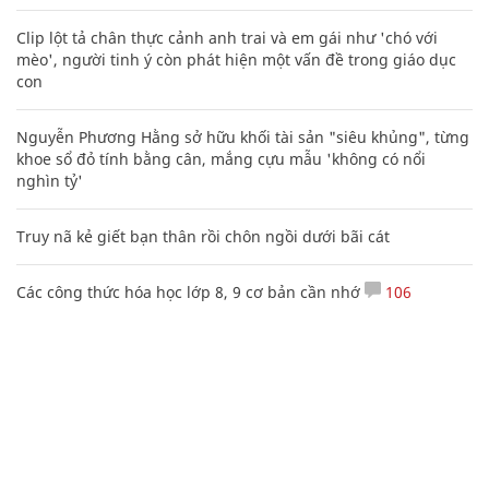
Clip lột tả chân thực cảnh anh trai và em gái như 'chó với
mèo', người tinh ý còn phát hiện một vấn đề trong giáo dục
con
Nguyễn Phương Hằng sở hữu khối tài sản "siêu khủng", từng
khoe sổ đỏ tính bằng cân, mắng cựu mẫu 'không có nổi
nghìn tỷ'
Truy nã kẻ giết bạn thân rồi chôn ngồi dưới bãi cát
Các công thức hóa học lớp 8, 9 cơ bản cần nhớ
106
20 số điện thoại ma ám bạn không bao giờ nên gọi
Sự tích ngày ông Ngâu - bà Ngâu mùng 7 tháng 7 âm lịch