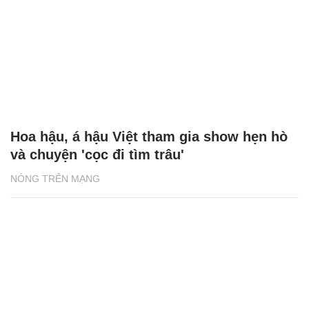
Hoa hậu, á hậu Việt tham gia show hẹn hò
và chuyện 'cọc đi tìm trâu'
NÓNG TRÊN MẠNG