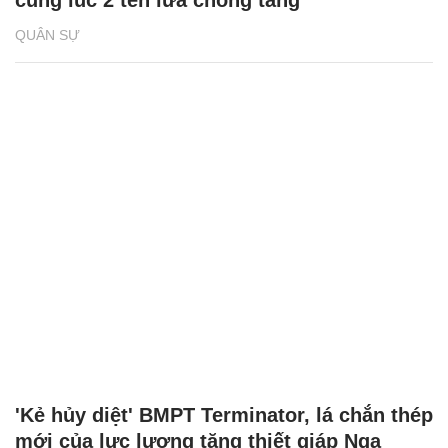
cùng lúc 2 tên lửa chống tăng
QUÂN SỰ
'Kẻ hủy diệt' BMPT Terminator, lá chắn thép
mới của lực lượng tăng thiết giáp Nga