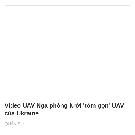
Video UAV Nga phóng lưới 'tóm gọn' UAV
của Ukraine
QUÂN SỰ