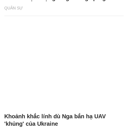
QUÂN SỰ
Khoảnh khắc lính dù Nga bắn hạ UAV
'khủng' của Ukraine