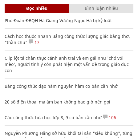
Đọc nhiều
Bình luận nhiều
Phó Đoàn ĐBQH Hà Giang Vương Ngọc Hà bị kỷ luật
Cách học thuộc nhanh Bảng công thức lượng giác bằng thơ,
"thần chú"
17
Clip lột tả chân thực cảnh anh trai và em gái như 'chó với
mèo', người tinh ý còn phát hiện một vấn đề trong giáo dục
con
Bảng công thức đạo hàm nguyên hàm cơ bản cần nhớ
20 số điện thoại ma ám bạn không bao giờ nên gọi
Các công thức hóa học lớp 8, 9 cơ bản cần nhớ
106
Nguyễn Phương Hằng sở hữu khối tài sản "siêu khủng", từng