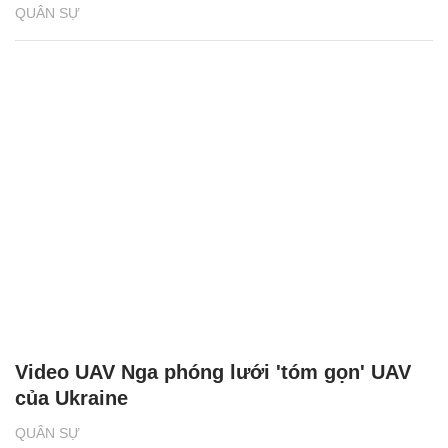
QUÂN SỰ
Video UAV Nga phóng lưới 'tóm gọn' UAV
của Ukraine
QUÂN SỰ