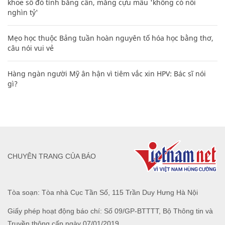
khoe sổ đỏ tính bằng cân, mắng cựu mẫu 'không có nổi
nghìn tỷ'
Mẹo học thuộc Bảng tuần hoàn nguyên tố hóa học bằng thơ,
câu nói vui vẻ
Hàng ngàn người Mỹ ân hận vì tiêm vắc xin HPV: Bác sĩ nói
gì?
CHUYÊN TRANG CỦA BÁO
Tòa soạn: Tòa nhà Cục Tần Số, 115 Trần Duy Hưng Hà Nội
Giấy phép hoạt động báo chí: Số 09/GP-BTTTT, Bộ Thông tin và
Truyền thông cấp ngày 07/01/2019.