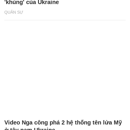
'khủng' của Ukraine
QUÂN SỰ
Video Nga công phá 2 hệ thống tên lửa Mỹ
ở tây nam Ukraine