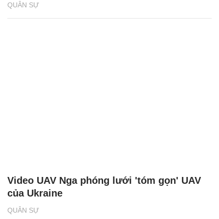
QUÂN SỰ
Video UAV Nga phóng lưới 'tóm gọn' UAV
của Ukraine
QUÂN SỰ