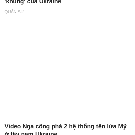
'khủng' của Ukraine
QUÂN SỰ
Video Nga công phá 2 hệ thống tên lửa Mỹ
ở tây nam Ukraine