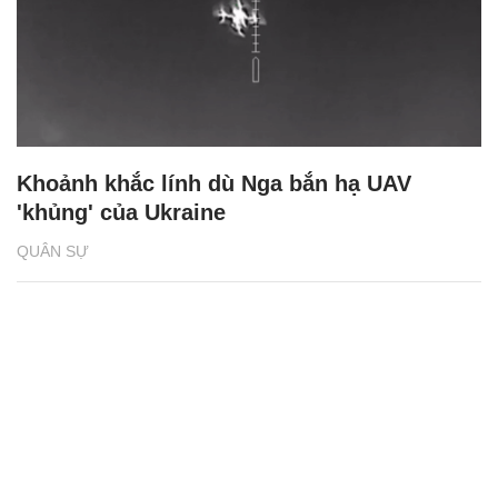
Khoảnh khắc lính dù Nga bắn hạ UAV
'khủng' của Ukraine
QUÂN SỰ