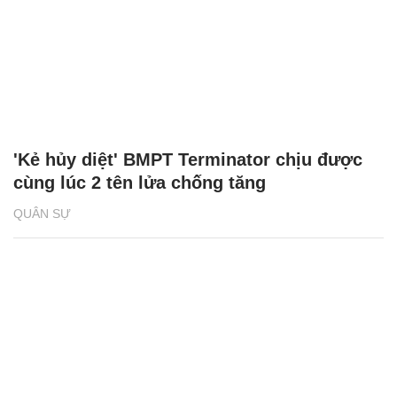
'Kẻ hủy diệt' BMPT Terminator chịu được
cùng lúc 2 tên lửa chống tăng
QUÂN SỰ