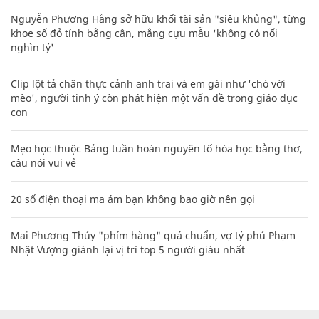
Nguyễn Phương Hằng sở hữu khối tài sản "siêu khủng", từng
khoe sổ đỏ tính bằng cân, mắng cựu mẫu 'không có nổi
nghìn tỷ'
Clip lột tả chân thực cảnh anh trai và em gái như 'chó với
mèo', người tinh ý còn phát hiện một vấn đề trong giáo dục
con
Mẹo học thuộc Bảng tuần hoàn nguyên tố hóa học bằng thơ,
câu nói vui vẻ
20 số điện thoại ma ám bạn không bao giờ nên gọi
Mai Phương Thúy "phím hàng" quá chuẩn, vợ tỷ phú Phạm
Nhật Vượng giành lại vị trí top 5 người giàu nhất