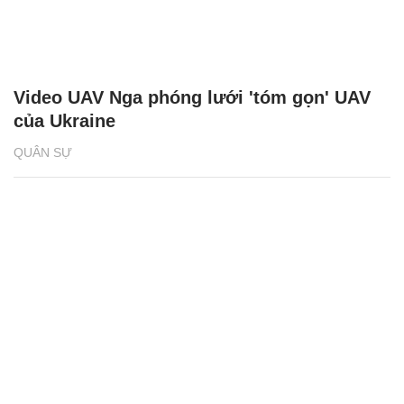
Video UAV Nga phóng lưới 'tóm gọn' UAV
của Ukraine
QUÂN SỰ