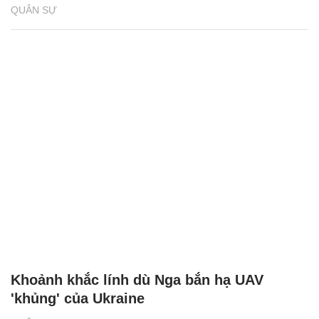
QUÂN SỰ
Khoảnh khắc lính dù Nga bắn hạ UAV
'khủng' của Ukraine