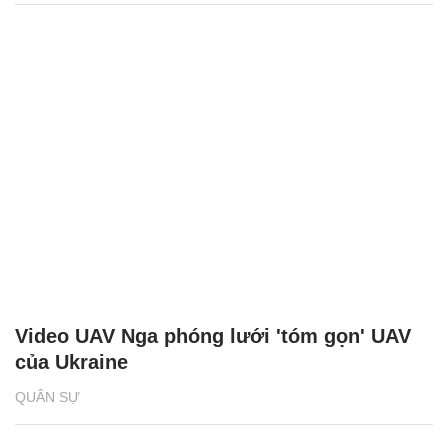
Video UAV Nga phóng lưới 'tóm gọn' UAV
của Ukraine
QUÂN SỰ