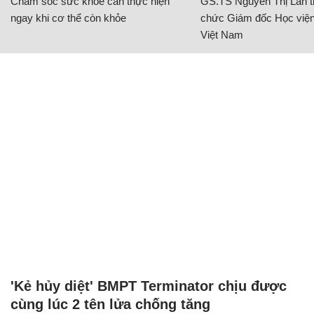
Chăm sóc sức khỏe cần thực hiện
GS.TS Nguyễn Thị Lan ti
ngay khi cơ thể còn khỏe
chức Giám đốc Học viện
Việt Nam
'Kẻ hủy diệt' BMPT Terminator chịu được
cùng lúc 2 tên lửa chống tăng