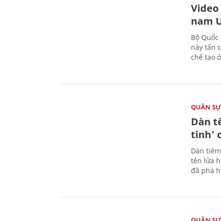
Video
nam U
Bộ Quốc 
này tấn 
chế tạo 
QUÂN S
Dàn t
tinh’ 
Dàn tiêm
tên lửa 
đã phá h
QUÂN S