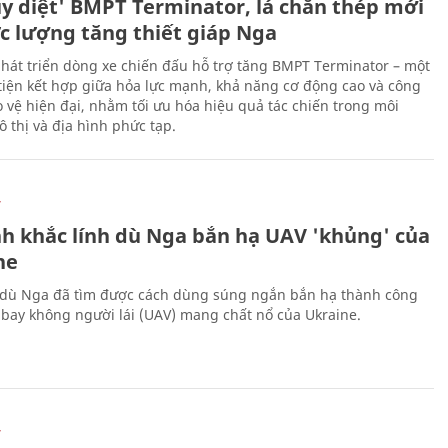
ủy diệt' BMPT Terminator, lá chắn thép mới
ực lượng tăng thiết giáp Nga
hát triển dòng xe chiến đấu hỗ trợ tăng BMPT Terminator – một
iện kết hợp giữa hỏa lực mạnh, khả năng cơ động cao và công
 vệ hiện đại, nhằm tối ưu hóa hiệu quả tác chiến trong môi
 thị và địa hình phức tạp.
Ự
h khắc lính dù Nga bắn hạ UAV 'khủng' của
ne
 dù Nga đã tìm được cách dùng súng ngắn bắn hạ thành công
bay không người lái (UAV) mang chất nổ của Ukraine.
Ự