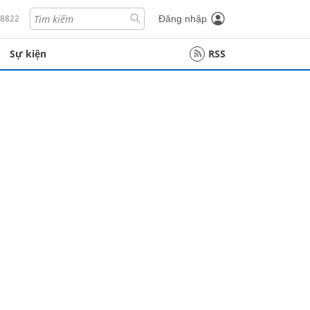
18822
Đăng nhập
Sự kiện
RSS