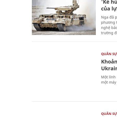
'Kẻ h
của l
Nga đã p
phương t
nghệ bảo
trường đô
QUÂN S
Khoản
Ukrai
Một lính
một máy 
QUÂN S