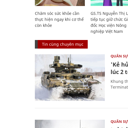
Chăm sóc sức khỏe cần
GS.TS Nguyễn Thị 
thực hiện ngay khi cơ thể
tiếp tục giữ chức 
còn khỏe
đốc Học viện Nông
nghiệp Việt Nam
Tin cùng chuyên mục
QUÂN S
'Kẻ h
lúc 2 
Khung th
Terminato
QUÂN S