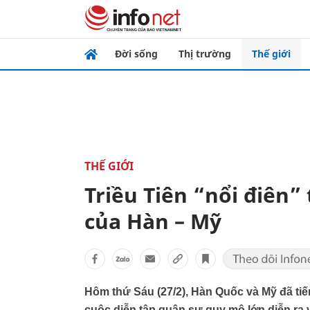
Đời sống
Thị trường
Thế giới
THẾ GIỚI
Triều Tiên “nổi điên”
của Hàn – Mỹ
Hôm thứ Sáu (27/2), Hàn Quốc và Mỹ đã ti
cuộc diễn tập quân sự quy mô lớn diễn ra v