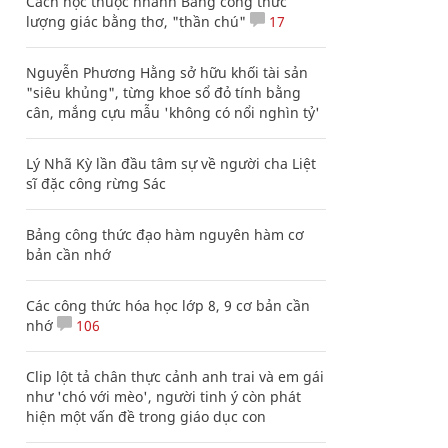
Cách học thuộc nhanh Bảng công thức
lượng giác bằng thơ, "thần chú"
17
Nguyễn Phương Hằng sở hữu khối tài sản
"siêu khủng", từng khoe sổ đỏ tính bằng
cân, mắng cựu mẫu 'không có nổi nghìn tỷ'
Lý Nhã Kỳ lần đầu tâm sự về người cha Liệt
sĩ đặc công rừng Sác
Bảng công thức đạo hàm nguyên hàm cơ
bản cần nhớ
Các công thức hóa học lớp 8, 9 cơ bản cần
nhớ
106
Clip lột tả chân thực cảnh anh trai và em gái
như 'chó với mèo', người tinh ý còn phát
hiện một vấn đề trong giáo dục con