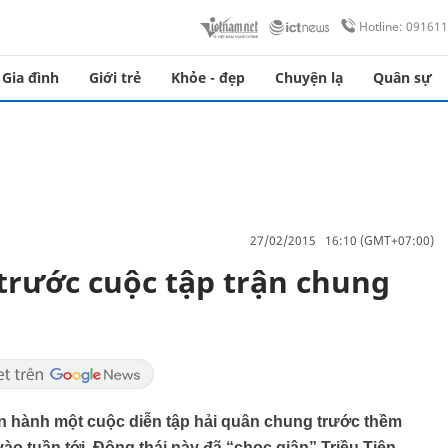
Hotline: 09161
Gia đình
Giới trẻ
Khỏe - đẹp
Chuyện lạ
Quân sự
27/02/2015 16:10 (GMT+07:00)
 trước cuộc tập trận chung
ến hành một cuộc diễn tập hải quân chung trước thềm
ào tuần tới. Động thái này đã “chọc giận” Triều Tiên.