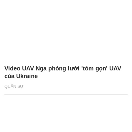
Video UAV Nga phóng lưới 'tóm gọn' UAV
của Ukraine
QUÂN SỰ