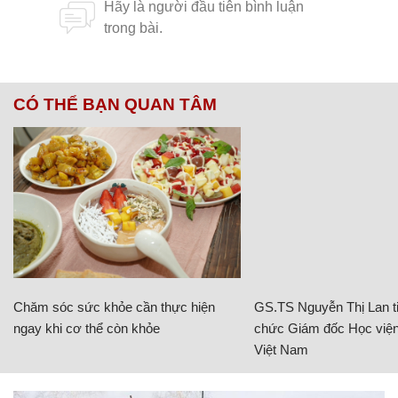
CÓ THỂ BẠN QUAN TÂM
Chăm sóc sức khỏe cần thực hiện
GS.TS Nguyễn Thị Lan ti
ngay khi cơ thể còn khỏe
chức Giám đốc Học viện
Việt Nam