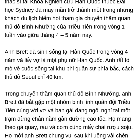
thạc sĩ tại Khoa Nghiên cứu Hàn Quốc thuộc Đại
học Sydney đã may mắn trở thành một trong những
khách du lịch hiếm hoi tham gia chuyến thăm quan
thủ đô Bình Nhưỡng của Triều Tiên trong vòng 1
tuần vào giữa tháng 4 – 5 năm nay.
Anh Brett đã sinh sống tại Hàn Quốc trong vòng 4
năm và lấy vợ là một phụ nữ Hàn Quốc. Anh rất tò
mò về cuộc sống tại khu phi quân sự phía bắc, cách
thủ đô Seoul chỉ 40 km.
Trong chuyến thăm quan thủ đô Bình Nhưỡng, anh
Brett đã bắt gặp một nhóm binh lính quân đội Triều
Tiên cùng với vợ và bạn gái đang ngồi nghỉ tại một
trạm dừng chân nằm gần đường cao tốc. Họ mang
theo gà quay, rau và cơm cùng mấy chai rượu soju.
Họ mời anh Brett chung vui sau khi uống vài chén