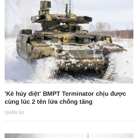
'Kẻ hủy diệt' BMPT Terminator chịu được
cùng lúc 2 tên lửa chống tăng
QUÂN SỰ