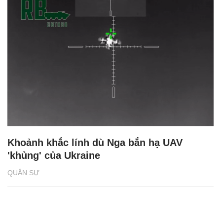
Khoảnh khắc lính dù Nga bắn hạ UAV
'khủng' của Ukraine
QUÂN SỰ