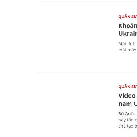
QUÂN S
Khoản
Ukrai
Một lính
một máy 
QUÂN S
Video
nam U
Bộ Quốc 
này tấn 
chế tạo 