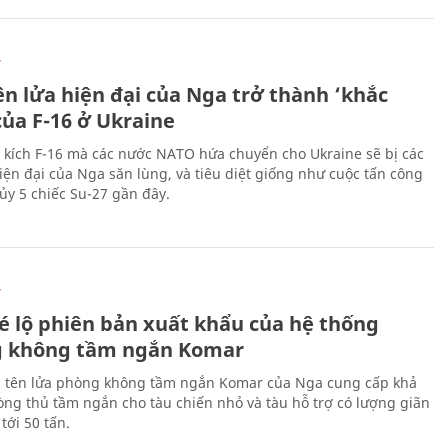
Ự
ên lửa hiện đại của Nga trở thành ‘khắc
của F-16 ở Ukraine
 kích F-16 mà các nước NATO hứa chuyển cho Ukraine sẽ bị các
hiện đại của Nga săn lùng, và tiêu diệt giống như cuộc tấn công
ủy 5 chiếc Su-27 gần đây.
Ự
é lộ phiên bản xuất khẩu của hệ thống
 không tầm ngắn Komar
 tên lửa phòng không tầm ngắn Komar của Nga cung cấp khả
ng thủ tầm ngắn cho tàu chiến nhỏ và tàu hỗ trợ có lượng giãn
tới 50 tấn.