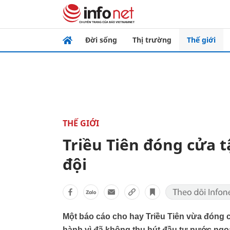
Đời sống
Thị trường
Thế giới
THẾ GIỚI
Triều Tiên đóng cửa t
đội
Một báo cáo cho hay Triều Tiên vừa đóng 
hành vì đã không thu hút đầu tư nước ngoà