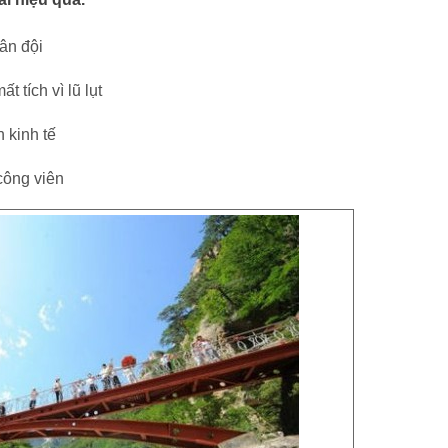
ân đội
 tích vì lũ lụt
n kinh tế
công viên