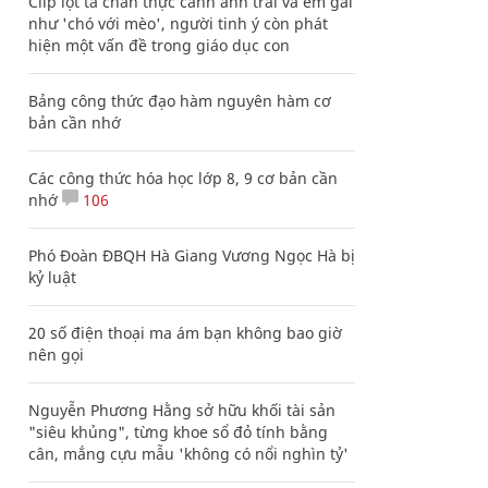
Clip lột tả chân thực cảnh anh trai và em gái
như 'chó với mèo', người tinh ý còn phát
hiện một vấn đề trong giáo dục con
Bảng công thức đạo hàm nguyên hàm cơ
bản cần nhớ
Các công thức hóa học lớp 8, 9 cơ bản cần
nhớ
106
Phó Đoàn ĐBQH Hà Giang Vương Ngọc Hà bị
kỷ luật
20 số điện thoại ma ám bạn không bao giờ
nên gọi
Nguyễn Phương Hằng sở hữu khối tài sản
"siêu khủng", từng khoe sổ đỏ tính bằng
cân, mắng cựu mẫu 'không có nổi nghìn tỷ'