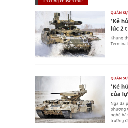
Tin cùng chuyên mục
QUÂN S
'Kẻ h
lúc 2 
Khung th
Terminato
QUÂN S
'Kẻ h
của l
Nga đã p
phương t
nghệ bảo
trường đô