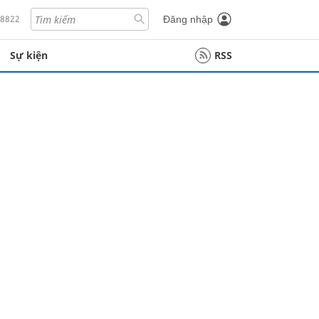
18822
Đăng nhập
Sự kiện
RSS