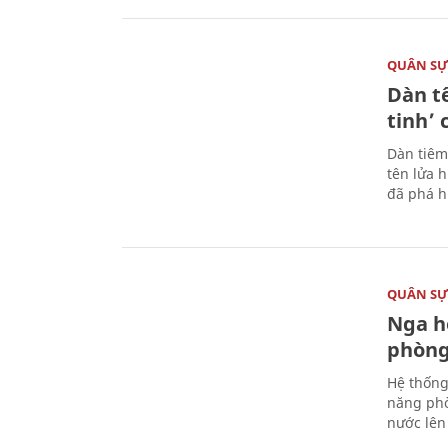
QUÂN S
Dàn t
tinh’ 
Dàn tiêm
tên lửa 
đã phá h
QUÂN S
Nga h
phòng
Hệ thống
năng phò
nước lên 