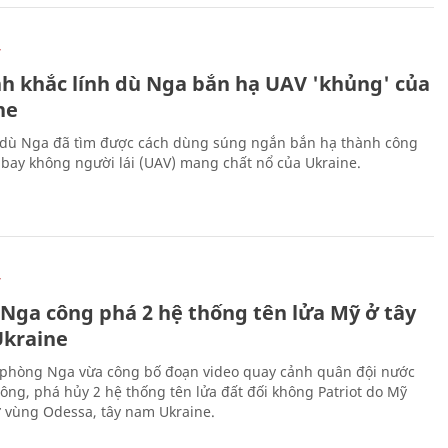
Ự
h khắc lính dù Nga bắn hạ UAV 'khủng' của
ne
 dù Nga đã tìm được cách dùng súng ngắn bắn hạ thành công
bay không người lái (UAV) mang chất nổ của Ukraine.
Ự
 Nga công phá 2 hệ thống tên lửa Mỹ ở tây
kraine
phòng Nga vừa công bố đoạn video quay cảnh quân đội nước
công, phá hủy 2 hệ thống tên lửa đất đối không Patriot do Mỹ
ở vùng Odessa, tây nam Ukraine.