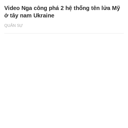
Video Nga công phá 2 hệ thống tên lửa Mỹ
ở tây nam Ukraine
QUÂN SỰ