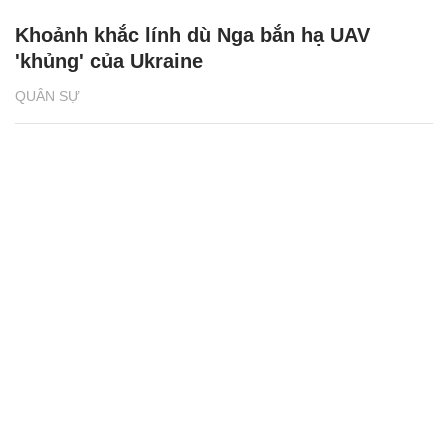
Khoảnh khắc lính dù Nga bắn hạ UAV
'khủng' của Ukraine
QUÂN SỰ