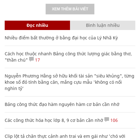
XEM THÊM BÀI VIẾT
Đọc nhiều
Bình luận nhiều
Nhiều điểm bất thường ở bằng đại học của Lý Nhã Kỳ
Cách học thuộc nhanh Bảng công thức lượng giác bằng thơ,
"thần chú"
17
Nguyễn Phương Hằng sở hữu khối tài sản "siêu khủng", từng
khoe sổ đỏ tính bằng cân, mắng cựu mẫu 'không có nổi
nghìn tỷ'
Bảng công thức đạo hàm nguyên hàm cơ bản cần nhớ
Các công thức hóa học lớp 8, 9 cơ bản cần nhớ
106
Clip lột tả chân thực cảnh anh trai và em gái như 'chó với