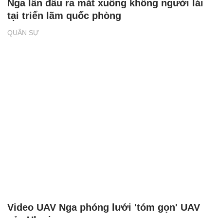
Nga lần đầu ra mắt xuồng không người lái
tại triển lãm quốc phòng
QUÂN SỰ
Video UAV Nga phóng lưới 'tóm gọn' UAV