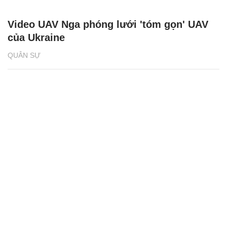
Video UAV Nga phóng lưới 'tóm gọn' UAV
của Ukraine
QUÂN SỰ