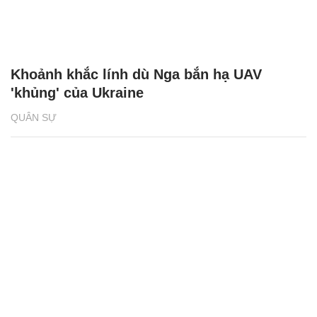
Khoảnh khắc lính dù Nga bắn hạ UAV
'khủng' của Ukraine
QUÂN SỰ