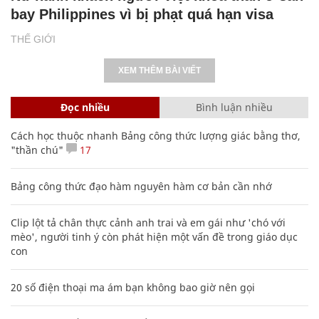
bay Philippines vì bị phạt quá hạn visa
THẾ GIỚI
XEM THÊM BÀI VIẾT
Đọc nhiều
Bình luận nhiều
Cách học thuộc nhanh Bảng công thức lượng giác bằng thơ,
"thần chú"
17
Bảng công thức đạo hàm nguyên hàm cơ bản cần nhớ
Clip lột tả chân thực cảnh anh trai và em gái như 'chó với
mèo', người tinh ý còn phát hiện một vấn đề trong giáo dục
con
20 số điện thoại ma ám bạn không bao giờ nên gọi