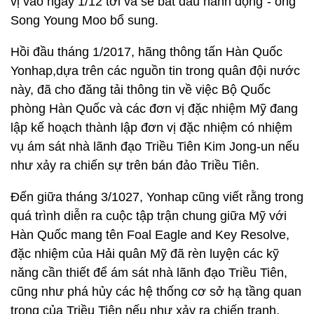
vị vào ngày 1/12 tới và sẽ bắt đầu hành động”- ông
Song Young Moo bổ sung.
Hồi đầu tháng 1/2017, hãng thông tấn Hàn Quốc
Yonhap,dựa trên các nguồn tin trong quân đội nước
này, đã cho đăng tải thông tin về việc Bộ Quốc
phòng Hàn Quốc và các đơn vị đặc nhiệm Mỹ đang
lập kế hoạch thành lập đơn vị đặc nhiệm có nhiệm
vụ ám sát nhà lãnh đạo Triều Tiên Kim Jong-un nếu
như xảy ra chiến sự trên bán đảo Triều Tiên.
Đến giữa tháng 3/1027, Yonhap cũng viết rằng trong
quá trình diễn ra cuộc tập trận chung giữa Mỹ với
Hàn Quốc mang tên Foal Eagle and Key Resolve,
đặc nhiệm của Hải quân Mỹ đã rèn luyện các kỹ
năng cần thiết để ám sát nhà lãnh đạo Triều Tiên,
cũng như phá hủy các hệ thống cơ sở hạ tầng quan
trọng của Triều Tiên nếu như xảy ra chiến tranh.