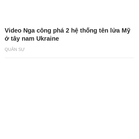
Video Nga công phá 2 hệ thống tên lửa Mỹ
ở tây nam Ukraine
QUÂN SỰ