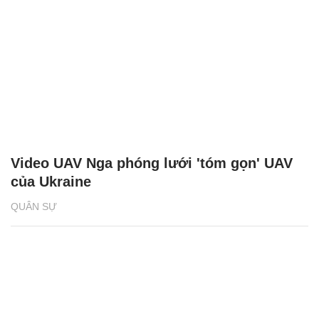
Video UAV Nga phóng lưới 'tóm gọn' UAV
của Ukraine
QUÂN SỰ