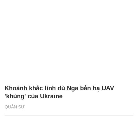
Khoảnh khắc lính dù Nga bắn hạ UAV
'khủng' của Ukraine
QUÂN SỰ