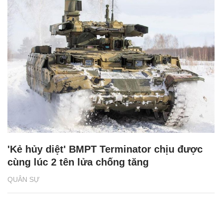
'Kẻ hủy diệt' BMPT Terminator chịu được
cùng lúc 2 tên lửa chống tăng
QUÂN SỰ