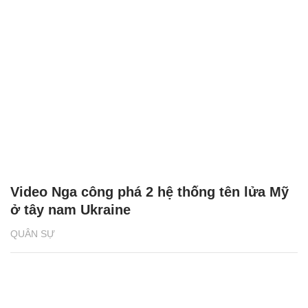
Video Nga công phá 2 hệ thống tên lửa Mỹ
ở tây nam Ukraine
QUÂN SỰ