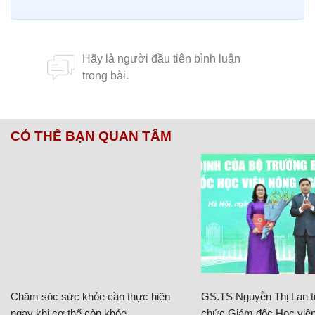
CÓ THỂ BẠN QUAN TÂM
Chăm sóc sức khỏe cần thực hiện
GS.TS Nguyễn Thị Lan ti
ngay khi cơ thể còn khỏe
chức Giám đốc Học viện