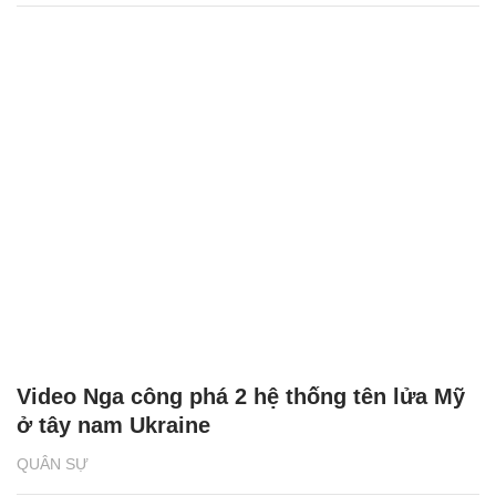
Video Nga công phá 2 hệ thống tên lửa Mỹ
ở tây nam Ukraine
QUÂN SỰ