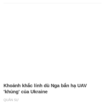
Khoảnh khắc lính dù Nga bắn hạ UAV
'khủng' của Ukraine
QUÂN SỰ