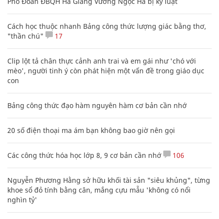
Phó Đoàn ĐBQH Hà Giang Vương Ngọc Hà bị kỷ luật
Cách học thuộc nhanh Bảng công thức lượng giác bằng thơ,
"thần chú"
17
Clip lột tả chân thực cảnh anh trai và em gái như 'chó với
mèo', người tinh ý còn phát hiện một vấn đề trong giáo dục
con
Bảng công thức đạo hàm nguyên hàm cơ bản cần nhớ
20 số điện thoại ma ám bạn không bao giờ nên gọi
Các công thức hóa học lớp 8, 9 cơ bản cần nhớ
106
Nguyễn Phương Hằng sở hữu khối tài sản "siêu khủng", từng
khoe sổ đỏ tính bằng cân, mắng cựu mẫu 'không có nổi
nghìn tỷ'