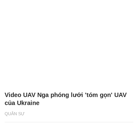
Video UAV Nga phóng lưới 'tóm gọn' UAV
của Ukraine
QUÂN SỰ