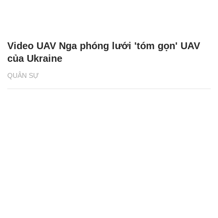
Video UAV Nga phóng lưới 'tóm gọn' UAV
của Ukraine
QUÂN SỰ