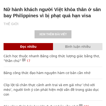
Nữ hành khách người Việt khỏa thân ở sân
bay Philippines vì bị phạt quá hạn visa
THẾ GIỚI
XEM THÊM BÀI VIẾT
Đọc nhiều
Bình luận nhiều
Cách học thuộc nhanh Bảng công thức lượng giác bằng thơ,
"thần chú"
17
Bảng công thức đạo hàm nguyên hàm cơ bản cần nhớ
Clip lột tả chân thực cảnh anh trai và em gái như 'chó với
mèo', người tinh ý còn phát hiện một vấn đề trong giáo dục
con