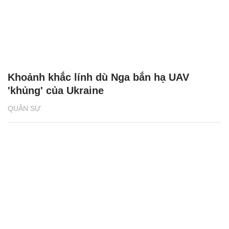
Khoảnh khắc lính dù Nga bắn hạ UAV
'khủng' của Ukraine
QUÂN SỰ