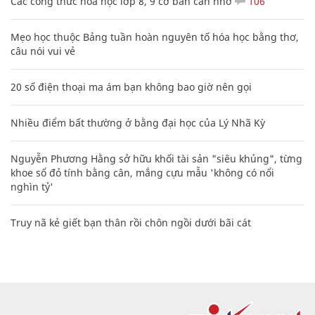
Các công thức hóa học lớp 8, 9 cơ bản cần nhớ
106
Mẹo học thuộc Bảng tuần hoàn nguyên tố hóa học bằng thơ,
câu nói vui vẻ
20 số điện thoại ma ám bạn không bao giờ nên gọi
Nhiều điểm bất thường ở bằng đại học của Lý Nhã Kỳ
Nguyễn Phương Hằng sở hữu khối tài sản "siêu khủng", từng
khoe sổ đỏ tính bằng cân, mắng cựu mẫu 'không có nổi
nghìn tỷ'
Truy nã kẻ giết bạn thân rồi chôn ngồi dưới bãi cát