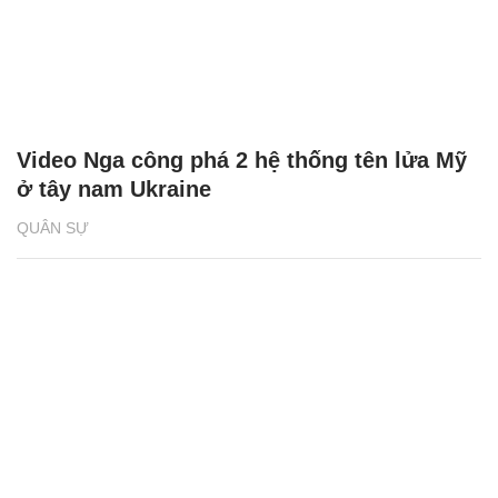
Video Nga công phá 2 hệ thống tên lửa Mỹ
ở tây nam Ukraine
QUÂN SỰ