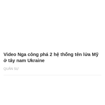
Video Nga công phá 2 hệ thống tên lửa Mỹ
ở tây nam Ukraine
QUÂN SỰ