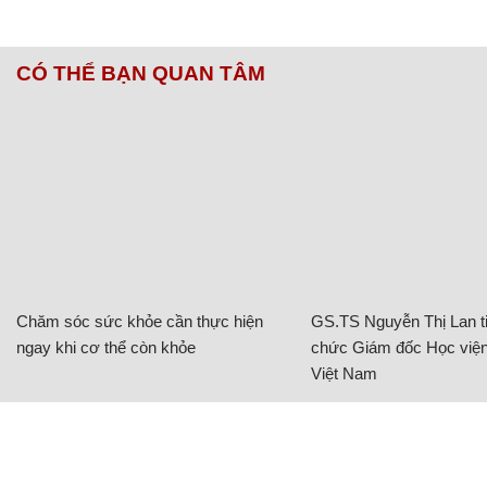
CÓ THỂ BẠN QUAN TÂM
Chăm sóc sức khỏe cần thực hiện
GS.TS Nguyễn Thị Lan ti
ngay khi cơ thể còn khỏe
chức Giám đốc Học viện
Việt Nam