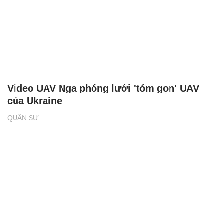
Video UAV Nga phóng lưới 'tóm gọn' UAV
của Ukraine
QUÂN SỰ