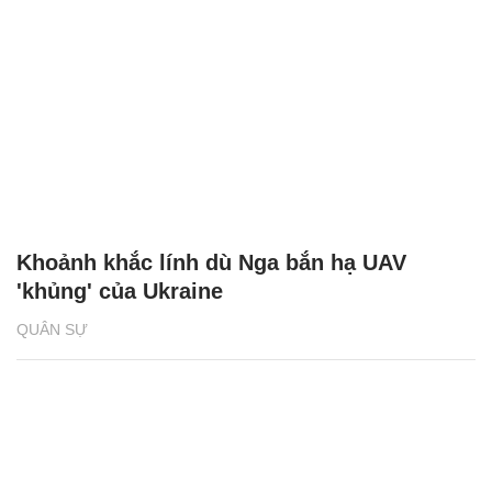
Khoảnh khắc lính dù Nga bắn hạ UAV
'khủng' của Ukraine
QUÂN SỰ