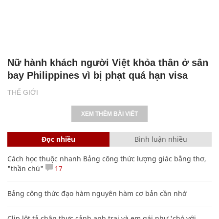
Nữ hành khách người Việt khỏa thân ở sân
bay Philippines vì bị phạt quá hạn visa
THẾ GIỚI
XEM THÊM BÀI VIẾT
Đọc nhiều
Bình luận nhiều
Cách học thuộc nhanh Bảng công thức lượng giác bằng thơ,
"thần chú"
17
Bảng công thức đạo hàm nguyên hàm cơ bản cần nhớ
Clip lột tả chân thực cảnh anh trai và em gái như 'chó với