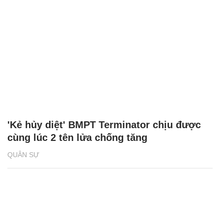
'Kẻ hủy diệt' BMPT Terminator chịu được
cùng lúc 2 tên lửa chống tăng
QUÂN SỰ