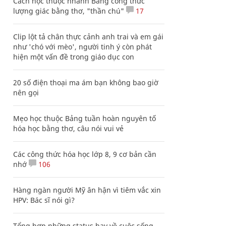
Cách học thuộc nhanh Bảng công thức
lượng giác bằng thơ, "thần chú"
17
Clip lột tả chân thực cảnh anh trai và em gái
như 'chó với mèo', người tinh ý còn phát
hiện một vấn đề trong giáo dục con
20 số điện thoại ma ám bạn không bao giờ
nên gọi
Mẹo học thuộc Bảng tuần hoàn nguyên tố
hóa học bằng thơ, câu nói vui vẻ
Các công thức hóa học lớp 8, 9 cơ bản cần
nhớ
106
Hàng ngàn người Mỹ ân hận vì tiêm vắc xin
HPV: Bác sĩ nói gì?
Tổng hợp những status hay về cuộc sống