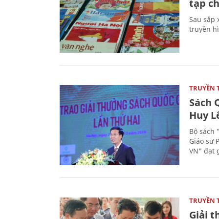
tạp ch
Sau sắp x
truyền hì
TRUYỀN 
Sách Q
Huy L
Bộ sách 
Giáo sư 
VN" đạt 
TRUYỀN 
Giải t