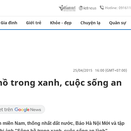
Hotline: 09161
Gia đình
Giới trẻ
Khỏe - đẹp
Chuyện lạ
Quân sự
25/04/2015 16:00 (GMT+07:00)
hồ trong xanh, cuộc sống an
 miền Nam, thống nhất đất nước, Báo Hà Nội Mới và tập
i ảnh "Sông hồ trong xanh, cuộc sống an lành".