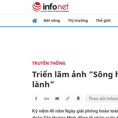
Đời sống
Thị trường
Thế giới
TRUYỀN THÔNG
Triển lãm ảnh “Sông 
lành”
Kỷ niệm 40 năm Ngày giải phóng hoàn toàn
đoàn Tân Hoàng Minh đồng tổ chức cuộc th