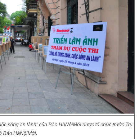
cuộc sống an lành” của Báo HàNộiMới được tổ chức trước Trụ
ở Báo HàNộiMới.