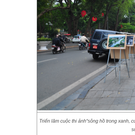
Triển lãm cuộc thi ảnh“sông hồ trong xanh, 
s