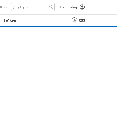
18822
Đăng nhập
Sự kiện
RSS