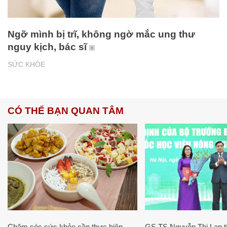
Ngỡ mình bị trĩ, không ngờ mắc ung thư
nguy kịch, bác sĩ
SỨC KHỎE
CÓ THỂ BẠN QUAN TÂM
Chăm sóc sức khỏe cần thực hiện
GS.TS Nguyễn Thị Lan ti