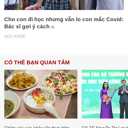
Cho con đi học nhưng vẫn lo con mắc Covid:
Bác sĩ gợi ý cách
SỨC KHỎE
CÓ THỂ BẠN QUAN TÂM
Chăm sóc sức khỏe cần thực hiện
GS.TS Nguyễn Thị Lan ti