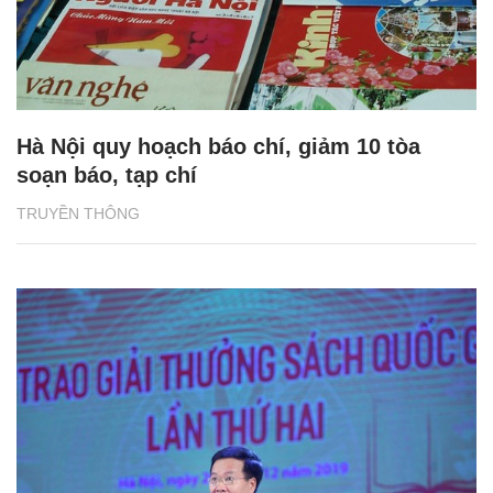
Hà Nội quy hoạch báo chí, giảm 10 tòa
soạn báo, tạp chí
TRUYỀN THÔNG