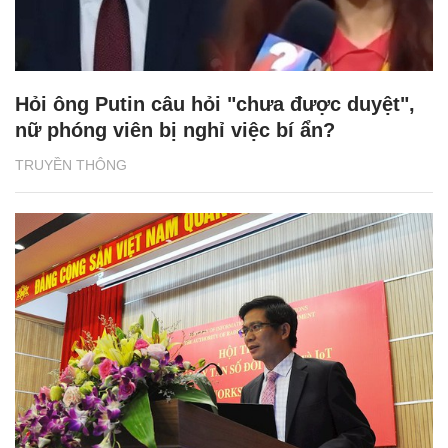
Hỏi ông Putin câu hỏi "chưa được duyệt",
nữ phóng viên bị nghỉ việc bí ẩn?
TRUYỀN THÔNG