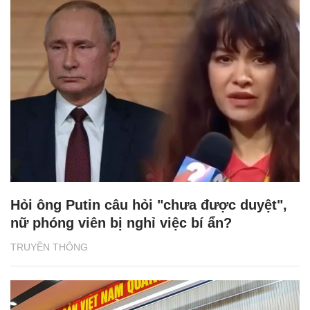
Hỏi ông Putin câu hỏi "chưa được duyệt",
nữ phóng viên bị nghỉ việc bí ẩn?
TRUYỀN THÔNG