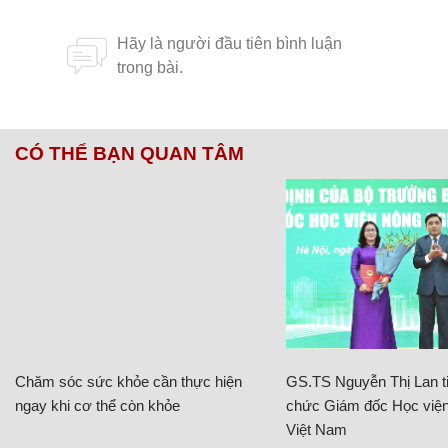
CÓ THỂ BẠN QUAN TÂM
Chăm sóc sức khỏe cần thực hiện
GS.TS Nguyễn Thị Lan ti
ngay khi cơ thể còn khỏe
chức Giám đốc Học viện
Việt Nam