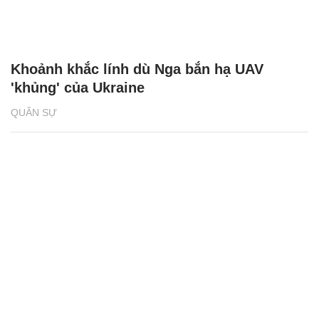
Khoảnh khắc lính dù Nga bắn hạ UAV
'khủng' của Ukraine
QUÂN SỰ