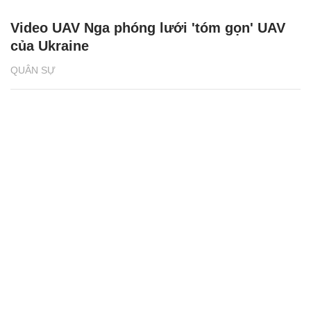
Video UAV Nga phóng lưới 'tóm gọn' UAV
của Ukraine
QUÂN SỰ