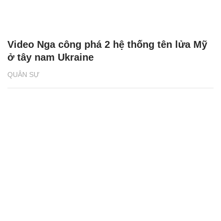
Video Nga công phá 2 hệ thống tên lửa Mỹ
ở tây nam Ukraine
QUÂN SỰ