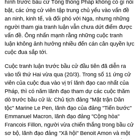
hình trước bầu cử Tổng thống Pháp không có gì nổi
bật, các ứng cử viên tập trung chủ yếu vào vấn đề
an ninh, kinh tế, và đối phó với Nga, nhưng những
người tham gia tranh luận vẫn chưa dứt điểm được
vấn đề. Ông nhấn mạnh rằng những cuộc tranh
luận không ảnh hưởng nhiều đến cán cân quyền lực
cuộc đua sắp tới.
Cuộc tranh luận trước bầu cử đầu tiên đã diễn ra
vào tối thứ Hai vừa qua (20/3). Trong số 11 ứng cử
viên của cuộc đua vào vị trí lãnh đạo cao nhất của
Pháp, thì có năm lãnh đạo tham dự các cuộc thăm
dò trước bầu cử là: Chủ tịch đảng "Mặt trận Dân
tộc" Marine Le Pen, lãnh đạo của đảng "Tiến bước"
Emmanuel Macron, lãnh đạo đảng "Cộng hòa"
Francois Fillon, người vừa chiến thắng trong bầu cử
sơ bộ, lãnh đạo đảng "Xã hội" Benoit Amon và một