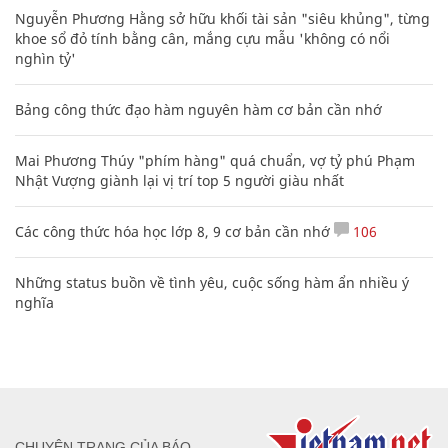
Nguyễn Phương Hằng sở hữu khối tài sản "siêu khủng", từng
khoe sổ đỏ tính bằng cân, mắng cựu mẫu 'không có nổi
nghìn tỷ'
Bảng công thức đạo hàm nguyên hàm cơ bản cần nhớ
Mai Phương Thúy "phím hàng" quá chuẩn, vợ tỷ phú Phạm
Nhật Vượng giành lại vị trí top 5 người giàu nhất
Các công thức hóa học lớp 8, 9 cơ bản cần nhớ
106
Những status buồn về tình yêu, cuộc sống hàm ẩn nhiều ý
nghĩa
CHUYÊN TRANG CỦA BÁO