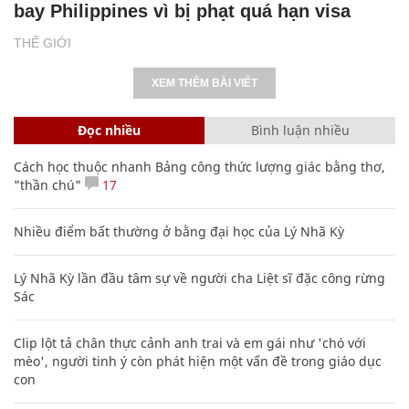
bay Philippines vì bị phạt quá hạn visa
THẾ GIỚI
XEM THÊM BÀI VIẾT
Đọc nhiều
Bình luận nhiều
Cách học thuộc nhanh Bảng công thức lượng giác bằng thơ,
"thần chú"
17
Nhiều điểm bất thường ở bằng đại học của Lý Nhã Kỳ
Lý Nhã Kỳ lần đầu tâm sự về người cha Liệt sĩ đặc công rừng
Sác
Clip lột tả chân thực cảnh anh trai và em gái như 'chó với
mèo', người tinh ý còn phát hiện một vấn đề trong giáo dục
con