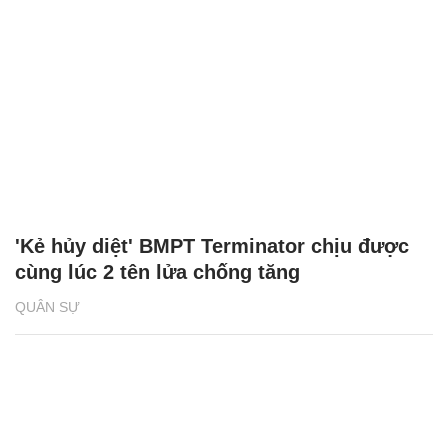
'Kẻ hủy diệt' BMPT Terminator chịu được
cùng lúc 2 tên lửa chống tăng
QUÂN SỰ