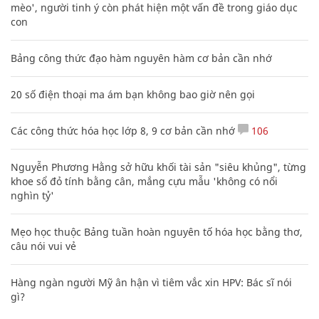
mèo', người tinh ý còn phát hiện một vấn đề trong giáo dục
con
Bảng công thức đạo hàm nguyên hàm cơ bản cần nhớ
20 số điện thoại ma ám bạn không bao giờ nên gọi
Các công thức hóa học lớp 8, 9 cơ bản cần nhớ
106
Nguyễn Phương Hằng sở hữu khối tài sản "siêu khủng", từng
khoe sổ đỏ tính bằng cân, mắng cựu mẫu 'không có nổi
nghìn tỷ'
Mẹo học thuộc Bảng tuần hoàn nguyên tố hóa học bằng thơ,
câu nói vui vẻ
Hàng ngàn người Mỹ ân hận vì tiêm vắc xin HPV: Bác sĩ nói
gì?