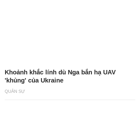
Khoảnh khắc lính dù Nga bắn hạ UAV
'khủng' của Ukraine
QUÂN SỰ