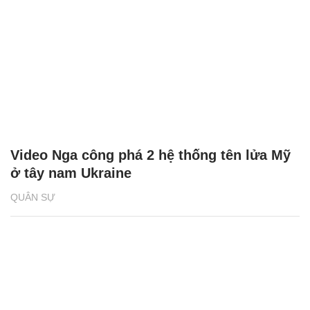
Video Nga công phá 2 hệ thống tên lửa Mỹ
ở tây nam Ukraine
QUÂN SỰ