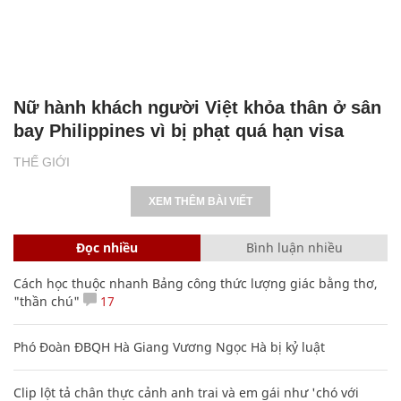
Nữ hành khách người Việt khỏa thân ở sân
bay Philippines vì bị phạt quá hạn visa
THẾ GIỚI
XEM THÊM BÀI VIẾT
Đọc nhiều
Bình luận nhiều
Cách học thuộc nhanh Bảng công thức lượng giác bằng thơ,
"thần chú"
17
Phó Đoàn ĐBQH Hà Giang Vương Ngọc Hà bị kỷ luật
Clip lột tả chân thực cảnh anh trai và em gái như 'chó với