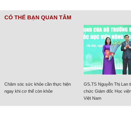
CÓ THỂ BẠN QUAN TÂM
Chăm sóc sức khỏe cần thực hiện
GS.TS Nguyễn Thị Lan ti
ngay khi cơ thể còn khỏe
chức Giám đốc Học viện
Việt Nam