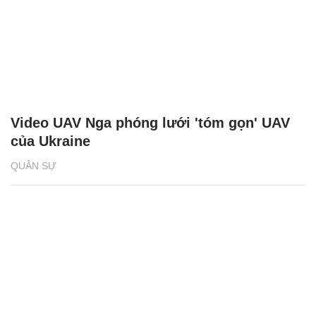
Video UAV Nga phóng lưới 'tóm gọn' UAV
của Ukraine
QUÂN SỰ