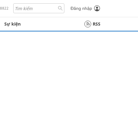
18822
Đăng nhập
Sự kiện
RSS