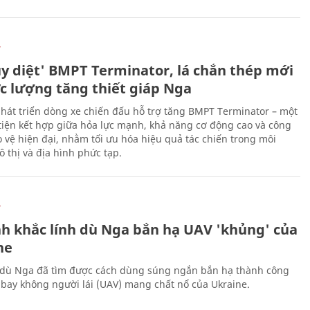
Ự
ủy diệt' BMPT Terminator, lá chắn thép mới
ực lượng tăng thiết giáp Nga
hát triển dòng xe chiến đấu hỗ trợ tăng BMPT Terminator – một
iện kết hợp giữa hỏa lực mạnh, khả năng cơ động cao và công
 vệ hiện đại, nhằm tối ưu hóa hiệu quả tác chiến trong môi
 thị và địa hình phức tạp.
Ự
h khắc lính dù Nga bắn hạ UAV 'khủng' của
ne
 dù Nga đã tìm được cách dùng súng ngắn bắn hạ thành công
bay không người lái (UAV) mang chất nổ của Ukraine.