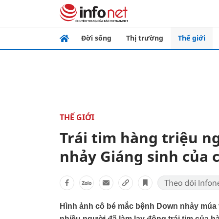
Đời sống
Thị trường
Thế giới
THẾ GIỚI
Trái tim hàng triệu n
nhảy Giáng sinh của
Hình ảnh cô bé mắc bệnh Down nhảy múa vu
nhiều người đã làm lay động trái tim của h