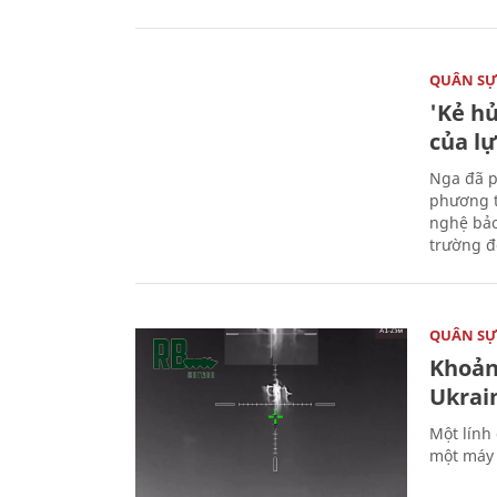
QUÂN S
'Kẻ h
của l
Nga đã p
phương t
nghệ bảo
trường đô
QUÂN S
Khoản
Ukrai
Một lính
một máy 