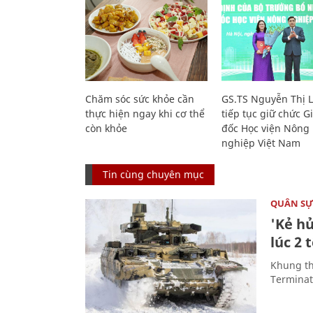
Chăm sóc sức khỏe cần
GS.TS Nguyễn Thị 
thực hiện ngay khi cơ thể
tiếp tục giữ chức 
còn khỏe
đốc Học viện Nông
nghiệp Việt Nam
Tin cùng chuyên mục
QUÂN S
'Kẻ h
lúc 2 
Khung th
Terminato