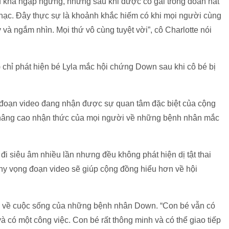
 khá ngập ngừng, nhưng sau khi được cô gái trong đoàn hát
nhạc. Đây thực sự là khoảnh khắc hiếm có khi mọi người cùng
 và ngắm nhìn. Mọi thứ vô cùng tuyệt vời”, cô Charlotte nói
) chỉ phát hiện bé Lyla mắc hội chứng Down sau khi cô bé bị
a đoạn video đang nhận được sự quan tâm đặc biệt của cộng
 nâng cao nhận thức của mọi người về những bệnh nhân mắc
ã đi siêu âm nhiều lần nhưng đều không phát hiện dị tật thai
u hy vọng đoạn video sẽ giúp cộng đồng hiểu hơn về hội
ai về cuộc sống của những bệnh nhân Down. “Con bé vẫn có
à có một công việc. Con bé rất thông minh và có thể giao tiếp