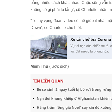
bằng nhiều cách khác nhau. Cuộc sống vẫn t
không có gì phải lo lắng”, cô Charlotte nhấn 
“Tôi hy vọng đoạn video có thể giúp ít nhất m
Down”, cô Charlotte cho biết.
Xe tải chở bia Corona
Vụ tai nạn của chiếc xe tải
lúc đất nước bị phong tỏa.
Minh Thu
(lược dịch)
TIN LIÊN QUAN
Bé sơ sinh 2 ngày tuổi bị bỏ rơi trong rừng
Nạn đói khủng khiếp ở Afghanistan khiến bé
Hàng trăm 'ông già Noel' say xỉn đổ xuốn