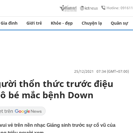
Hotline: 09161
Gia đình
Giới trẻ
Khỏe - đẹp
Chuyện lạ
Quân sự
25/12/2021 07:34 (GMT+07:00)
gười thổn thức trước điệu
 cô bé mắc bệnh Down
i vẻ trên nền nhạc Giáng sinh trước sự cổ vũ của
àng triệu người xem.