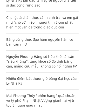
Lý Nhã Kỳ lần đầu tâm sự về người cha Liệt
sĩ đặc công rừng Sác
Clip lột tả chân thực cảnh anh trai và em gái
như 'chó với mèo', người tinh ý còn phát
hiện một vấn đề trong giáo dục con
Bảng công thức đạo hàm nguyên hàm cơ
bản cần nhớ
Nguyễn Phương Hằng sở hữu khối tài sản
"siêu khủng", từng khoe sổ đỏ tính bằng
cân, mắng cựu mẫu 'không có nổi nghìn tỷ'
Nhiều điểm bất thường ở bằng đại học của
Lý Nhã Kỳ
Mai Phương Thúy "phím hàng" quá chuẩn,
vợ tỷ phú Phạm Nhật Vượng giành lại vị trí
top 5 người giàu nhất