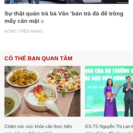
Sự thật quán trà bà Vân 'bán trà đá để trông
mấy căn mặt
NÓNG TRÊN MẠNG
CÓ THỂ BẠN QUAN TÂM
Chăm sóc sức khỏe cần thực hiện
GS.TS Nguyễn Thị Lan ti