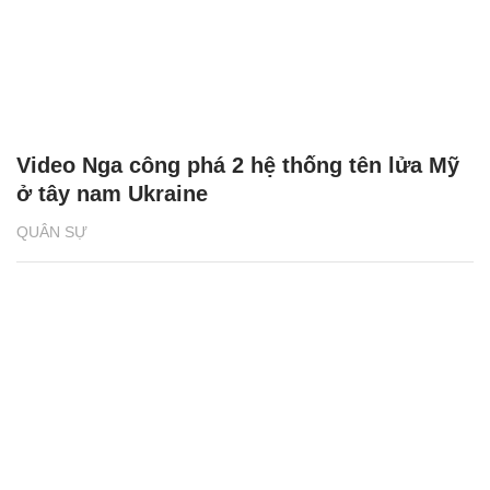
Video Nga công phá 2 hệ thống tên lửa Mỹ
ở tây nam Ukraine
QUÂN SỰ