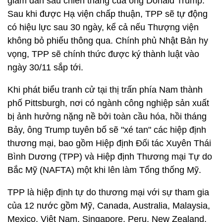
giảm dần sau chiến thắng của ông Donald Trump.
Sau khi được Hạ viện chấp thuận, TPP sẽ tự động
có hiệu lực sau 30 ngày, kể cả nếu Thượng viện
không bỏ phiếu thông qua. Chính phủ Nhật Bản hy
vọng, TPP sẽ chính thức được ký thành luật vào
ngày 30/11 sắp tới.
Khi phát biểu tranh cử tại thị trấn phía Nam thành
phố Pittsburgh, nơi có ngành công nghiệp sản xuất
bị ảnh hưởng nặng nề bởi toàn cầu hóa, hồi tháng
Bảy, ông Trump tuyên bố sẽ "xé tan" các hiệp định
thương mại, bao gồm Hiệp định Đối tác Xuyên Thái
Bình Dương (TPP) và Hiệp định Thương mại Tự do
Bắc Mỹ (NAFTA) một khi lên làm Tổng thống Mỹ.
TPP là hiệp định tự do thương mại với sự tham gia
của 12 nước gồm Mỹ, Canada, Australia, Malaysia,
Mexico, Việt Nam, Singapore, Peru, New Zealand,