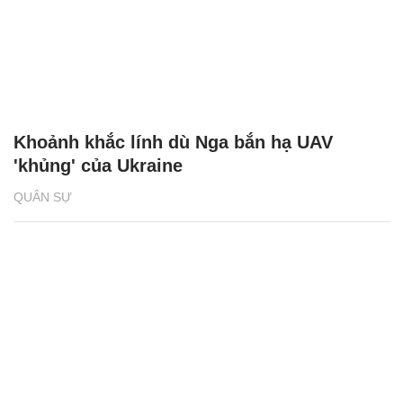
Khoảnh khắc lính dù Nga bắn hạ UAV
'khủng' của Ukraine
QUÂN SỰ