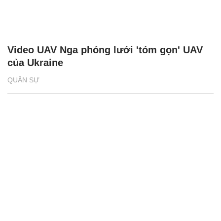
Video UAV Nga phóng lưới 'tóm gọn' UAV
của Ukraine
QUÂN SỰ