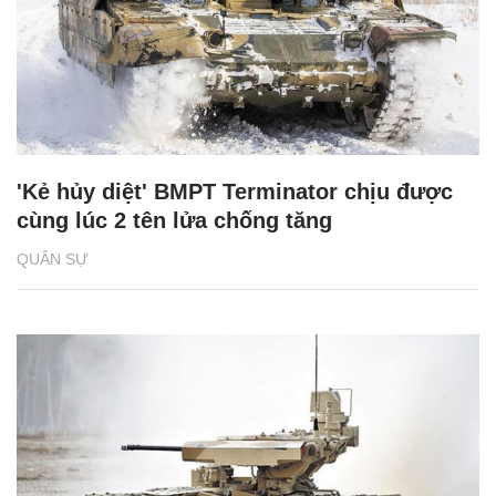
'Kẻ hủy diệt' BMPT Terminator chịu được
cùng lúc 2 tên lửa chống tăng
QUÂN SỰ