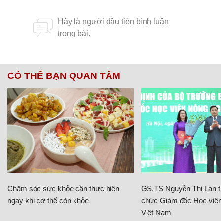
CÓ THỂ BẠN QUAN TÂM
Chăm sóc sức khỏe cần thực hiện
GS.TS Nguyễn Thị Lan ti
ngay khi cơ thể còn khỏe
chức Giám đốc Học viện
Việt Nam