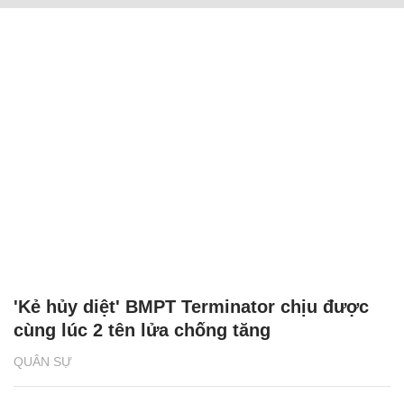
'Kẻ hủy diệt' BMPT Terminator chịu được
cùng lúc 2 tên lửa chống tăng
QUÂN SỰ