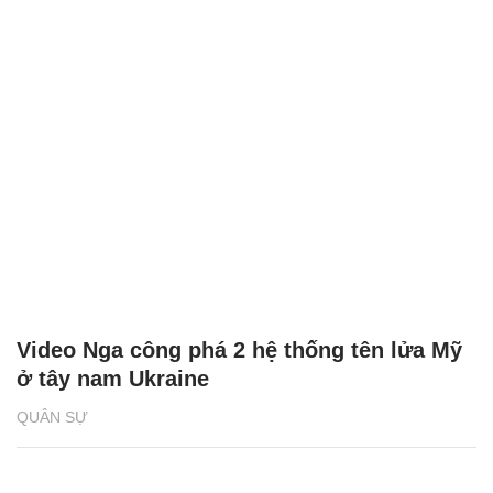
Video Nga công phá 2 hệ thống tên lửa Mỹ
ở tây nam Ukraine
QUÂN SỰ