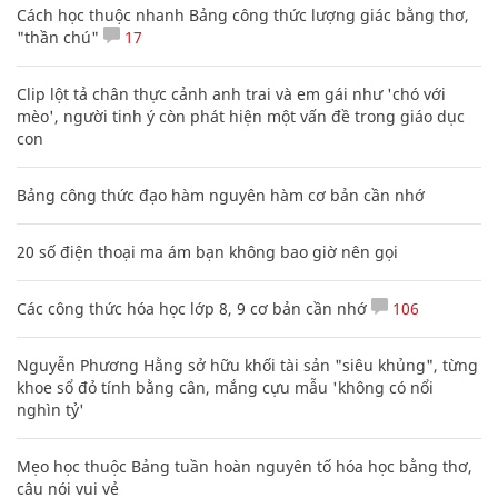
Cách học thuộc nhanh Bảng công thức lượng giác bằng thơ,
"thần chú"
17
Clip lột tả chân thực cảnh anh trai và em gái như 'chó với
mèo', người tinh ý còn phát hiện một vấn đề trong giáo dục
con
Bảng công thức đạo hàm nguyên hàm cơ bản cần nhớ
20 số điện thoại ma ám bạn không bao giờ nên gọi
Các công thức hóa học lớp 8, 9 cơ bản cần nhớ
106
Nguyễn Phương Hằng sở hữu khối tài sản "siêu khủng", từng
khoe sổ đỏ tính bằng cân, mắng cựu mẫu 'không có nổi
nghìn tỷ'
Mẹo học thuộc Bảng tuần hoàn nguyên tố hóa học bằng thơ,
câu nói vui vẻ