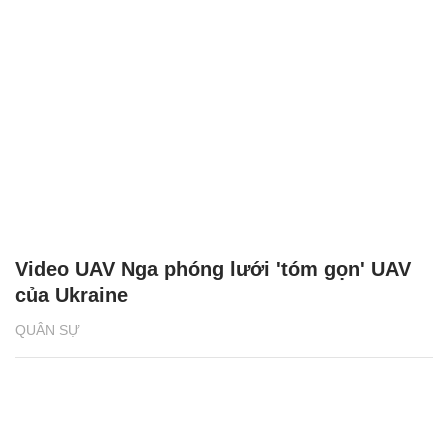
Video UAV Nga phóng lưới 'tóm gọn' UAV
của Ukraine
QUÂN SỰ