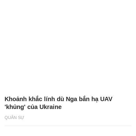
Khoảnh khắc lính dù Nga bắn hạ UAV
'khủng' của Ukraine
QUÂN SỰ