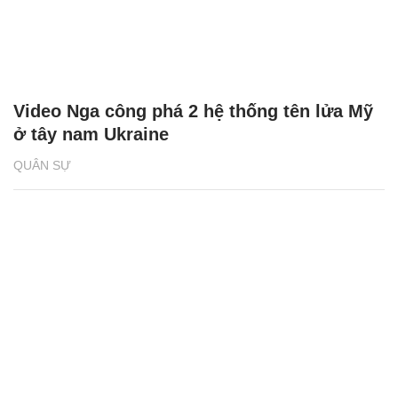
Video Nga công phá 2 hệ thống tên lửa Mỹ
ở tây nam Ukraine
QUÂN SỰ