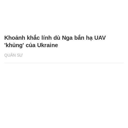
Khoảnh khắc lính dù Nga bắn hạ UAV
'khủng' của Ukraine
QUÂN SỰ