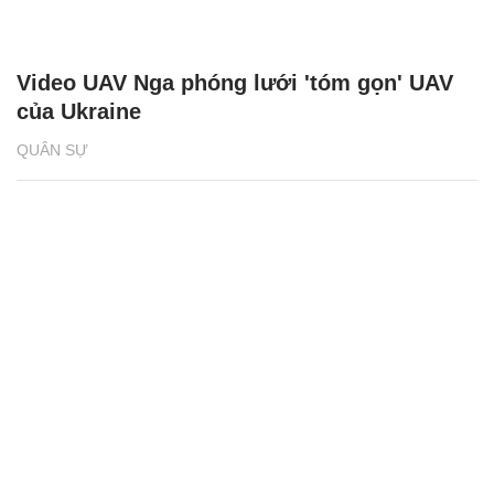
Video UAV Nga phóng lưới 'tóm gọn' UAV
của Ukraine
QUÂN SỰ