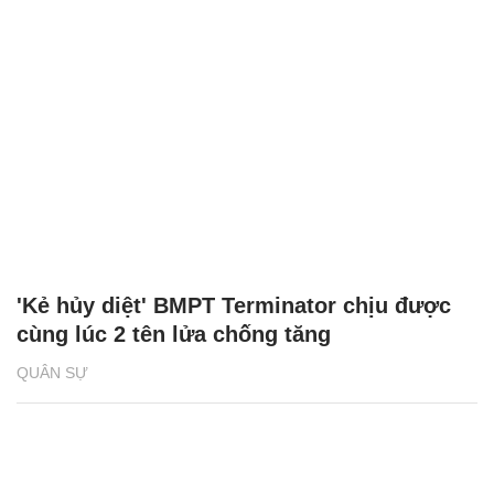
'Kẻ hủy diệt' BMPT Terminator chịu được
cùng lúc 2 tên lửa chống tăng
QUÂN SỰ