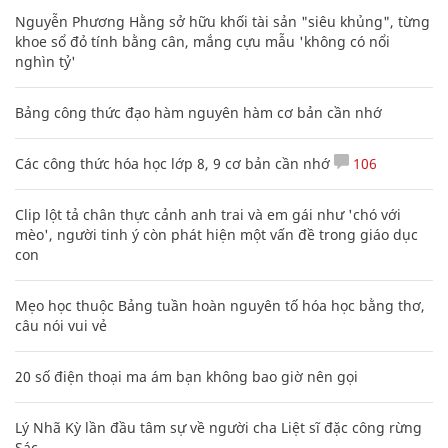
Nguyễn Phương Hằng sở hữu khối tài sản "siêu khủng", từng
khoe sổ đỏ tính bằng cân, mắng cựu mẫu 'không có nổi
nghìn tỷ'
Bảng công thức đạo hàm nguyên hàm cơ bản cần nhớ
Các công thức hóa học lớp 8, 9 cơ bản cần nhớ
106
Clip lột tả chân thực cảnh anh trai và em gái như 'chó với
mèo', người tinh ý còn phát hiện một vấn đề trong giáo dục
con
Mẹo học thuộc Bảng tuần hoàn nguyên tố hóa học bằng thơ,
câu nói vui vẻ
20 số điện thoại ma ám bạn không bao giờ nên gọi
Lý Nhã Kỳ lần đầu tâm sự về người cha Liệt sĩ đặc công rừng
Sác