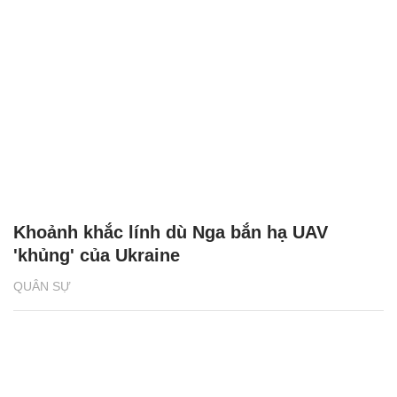
Khoảnh khắc lính dù Nga bắn hạ UAV
'khủng' của Ukraine
QUÂN SỰ