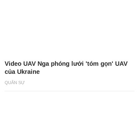
Video UAV Nga phóng lưới 'tóm gọn' UAV
của Ukraine
QUÂN SỰ