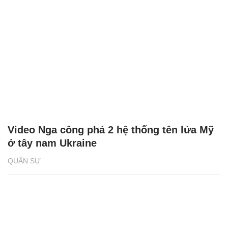
Video Nga công phá 2 hệ thống tên lửa Mỹ
ở tây nam Ukraine
QUÂN SỰ