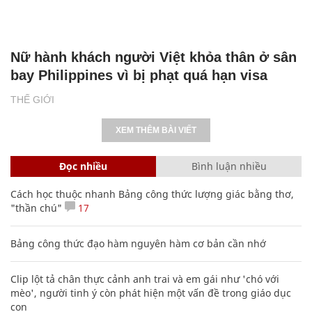
Nữ hành khách người Việt khỏa thân ở sân
bay Philippines vì bị phạt quá hạn visa
THẾ GIỚI
XEM THÊM BÀI VIẾT
Đọc nhiều
Bình luận nhiều
Cách học thuộc nhanh Bảng công thức lượng giác bằng thơ,
"thần chú"
17
Bảng công thức đạo hàm nguyên hàm cơ bản cần nhớ
Clip lột tả chân thực cảnh anh trai và em gái như 'chó với
mèo', người tinh ý còn phát hiện một vấn đề trong giáo dục
con