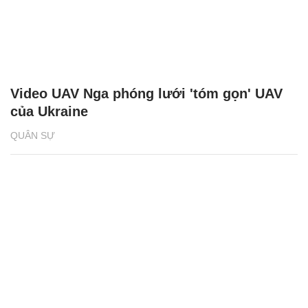
Video UAV Nga phóng lưới 'tóm gọn' UAV
của Ukraine
QUÂN SỰ