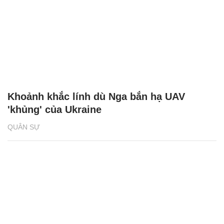
Khoảnh khắc lính dù Nga bắn hạ UAV
'khủng' của Ukraine
QUÂN SỰ