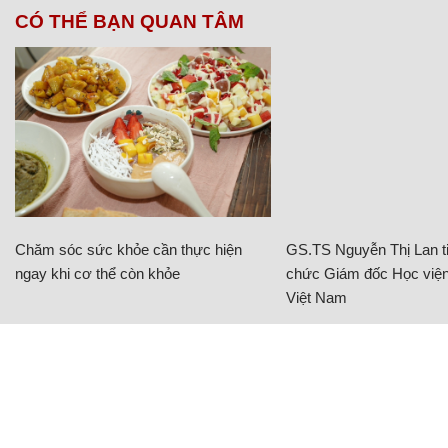
CÓ THỂ BẠN QUAN TÂM
Chăm sóc sức khỏe cần thực hiện
GS.TS Nguyễn Thị Lan ti
ngay khi cơ thể còn khỏe
chức Giám đốc Học viện
Việt Nam