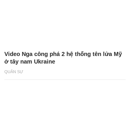
Video Nga công phá 2 hệ thống tên lửa Mỹ
ở tây nam Ukraine
QUÂN SỰ