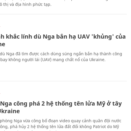
 thị và địa hình phức tạp.
Ự
h khắc lính dù Nga bắn hạ UAV 'khủng' của
ne
 dù Nga đã tìm được cách dùng súng ngắn bắn hạ thành công
bay không người lái (UAV) mang chất nổ của Ukraine.
Ự
 Nga công phá 2 hệ thống tên lửa Mỹ ở tây
kraine
phòng Nga vừa công bố đoạn video quay cảnh quân đội nước
công, phá hủy 2 hệ thống tên lửa đất đối không Patriot do Mỹ