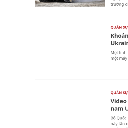
trường đô
QUÂN S
Khoản
Ukrai
Một lính
một máy 
QUÂN S
Video
nam U
Bộ Quốc 
này tấn 