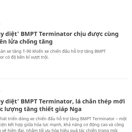
Ự
ủy diệt' BMPT Terminator chịu được cùng
tên lửa chống tăng
ân xe tăng T-90 khiến xe chiến đấu hỗ trợ tăng BMPT
r có độ bền bỉ vượt trội.
Ự
ủy diệt' BMPT Terminator, lá chắn thép mới
ực lượng tăng thiết giáp Nga
hát triển dòng xe chiến đấu hỗ trợ tăng BMPT Terminator – một
iện kết hợp giữa hỏa lực mạnh, khả năng cơ động cao và công
 vệ hiện đại, nhằm tối ưu hóa hiệu quả tác chiến trong môi