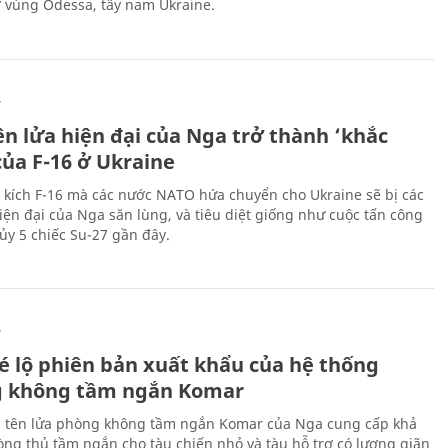
ở vùng Odessa, tây nam Ukraine.
Ự
ên lửa hiện đại của Nga trở thành ‘khắc
của F-16 ở Ukraine
 kích F-16 mà các nước NATO hứa chuyển cho Ukraine sẽ bị các
hiện đại của Nga săn lùng, và tiêu diệt giống như cuộc tấn công
ủy 5 chiếc Su-27 gần đây.
Ự
é lộ phiên bản xuất khẩu của hệ thống
 không tầm ngắn Komar
 tên lửa phòng không tầm ngắn Komar của Nga cung cấp khả
ng thủ tầm ngắn cho tàu chiến nhỏ và tàu hỗ trợ có lượng giãn