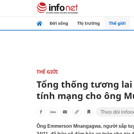
Đời sống
Thị trường
Thế giới
THẾ GIỚI
Tổng thống tương la
tính mạng cho ông M
Ông Emmerson Mnangagwa, người sắp tuy
24/11, đã hứa sẽ đảm bảo an toàn cho gia