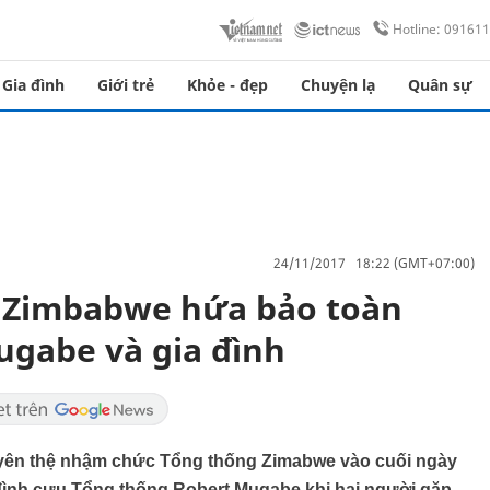
Hotline: 09161
Gia đình
Giới trẻ
Khỏe - đẹp
Chuyện lạ
Quân sự
24/11/2017 18:22 (GMT+07:00)
i Zimbabwe hứa bảo toàn
ugabe và gia đình
ên thệ nhậm chức Tổng thống Zimabwe vào cuối ngày
 đình cựu Tổng thống Robert Mugabe khi hai người gặp