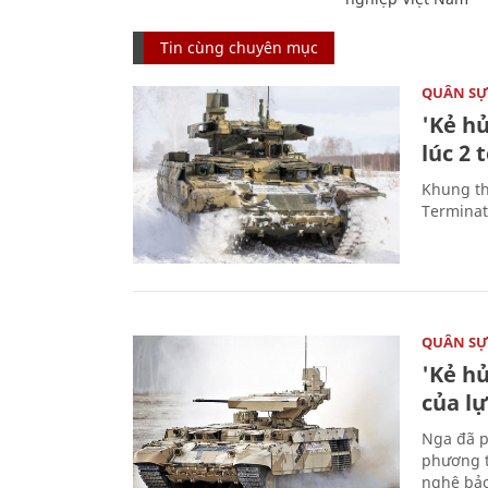
Tin cùng chuyên mục
QUÂN S
'Kẻ h
lúc 2 
Khung th
Terminato
QUÂN S
'Kẻ h
của l
Nga đã p
phương t
nghệ bảo