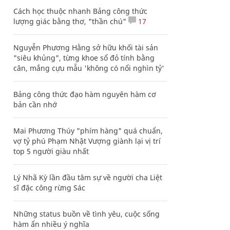
Cách học thuộc nhanh Bảng công thức
lượng giác bằng thơ, "thần chú"
17
Nguyễn Phương Hằng sở hữu khối tài sản
"siêu khủng", từng khoe sổ đỏ tính bằng
cân, mắng cựu mẫu 'không có nổi nghìn tỷ'
Bảng công thức đạo hàm nguyên hàm cơ
bản cần nhớ
Mai Phương Thúy "phím hàng" quá chuẩn,
vợ tỷ phú Phạm Nhật Vượng giành lại vị trí
top 5 người giàu nhất
Lý Nhã Kỳ lần đầu tâm sự về người cha Liệt
sĩ đặc công rừng Sác
Những status buồn về tình yêu, cuộc sống
hàm ẩn nhiều ý nghĩa