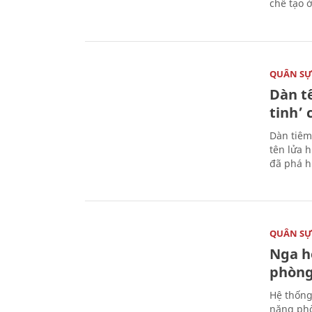
chế tạo 
QUÂN S
Dàn t
tinh’ 
Dàn tiêm
tên lửa 
đã phá h
QUÂN S
Nga h
phòng
Hệ thống
năng phò