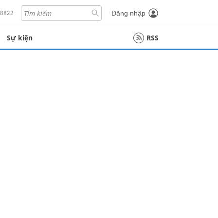
18822
Đăng nhập
Sự kiện
RSS