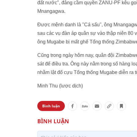
đất nước", đảng cầm quyền ZANU-PF kêu gọi
Mnangagwa.
Được mệnh danh là "Cá sấu", ông Mnangagwa 
sau các vụ đàn áp quân sự vào thập niên 80
ông Mugabe bị mất ghế Tổng thống Zimbabw
Cũng trong ngày hôm nay, quân đội Zimbabwe
sát để điều tra. Ông này nằm trong số hàng l
nhằm lật đổ cựu Tổng thống Mugabe diễn ra t
Minh Thu (lược dịch)
Bình luận