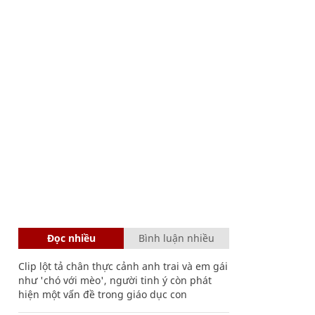
Đọc nhiều
Bình luận nhiều
Clip lột tả chân thực cảnh anh trai và em gái
như 'chó với mèo', người tinh ý còn phát
hiện một vấn đề trong giáo dục con