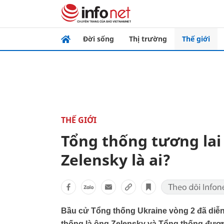
Đời sống
Thị trường
Thế giới
THẾ GIỚI
Tổng thống tương lai
Zelensky là ai?
Bầu cử Tổng thống Ukraine vòng 2 đã diễn 
thống là ông Zelensky và Tổng thống đươ