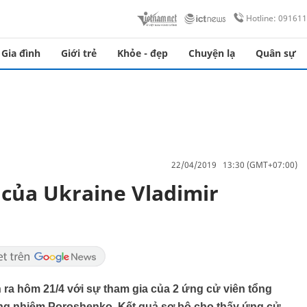
Hotline: 09161
Gia đình
Giới trẻ
Khỏe - đẹp
Chuyện lạ
Quân sự
22/04/2019 13:30 (GMT+07:00)
 của Ukraine Vladimir
ra hôm 21/4 với sự tham gia của 2 ứng cử viên tổng
ng nhiệm Poroshenko. Kết quả sơ bộ cho thấy ứng cử