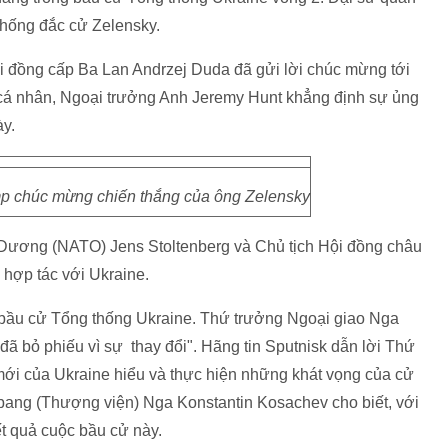
thống đắc cử Zelensky.
đồng cấp Ba Lan Andrzej Duda đã gửi lời chúc mừng tới
er cá nhân, Ngoại trưởng Anh Jeremy Hunt khẳng định sự ủng
y.
p chúc mừng chiến thắng của ông Zelensky
Dương (NATO) Jens Stoltenberg và Chủ tịch Hội đồng châu
 hợp tác với Ukraine.
bầu cử Tổng thống Ukraine. Thứ trưởng Ngoại giao Nga
đã bỏ phiếu vì sự thay đổi". Hãng tin Sputnisk dẫn lời Thứ
 mới của Ukraine hiểu và thực hiện những khát vọng của cử
n bang (Thượng viện) Nga Konstantin Kosachev cho biết, với
t quả cuộc bầu cử này.