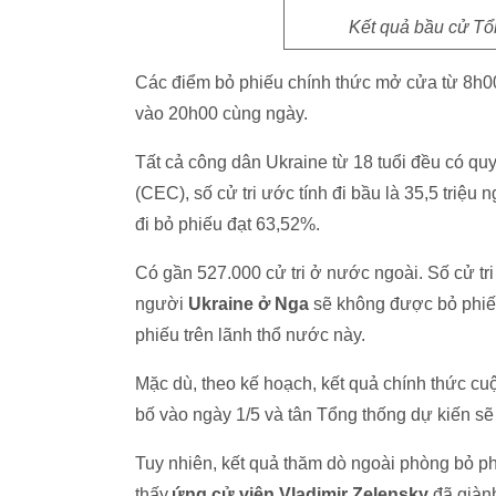
Kết quả bầu cử Tổ
Các điểm bỏ phiếu chính thức mở cửa từ 8h0
vào 20h00 cùng ngày.
Tất cả công dân Ukraine từ 18 tuổi đều có q
(CEC), số cử tri ước tính đi bầu là 35,5 triệu 
đi bỏ phiếu đạt 63,52%.
Có gần 527.000 cử tri ở nước ngoài. Số cử tr
người
Ukraine ở Nga
sẽ không được bỏ phiếu
phiếu trên lãnh thổ nước này.
Mặc dù, theo kế hoạch, kết quả chính thức 
bố vào ngày 1/5 và tân Tổng thống dự kiến 
Tuy nhiên, kết quả thăm dò ngoài phòng bỏ ph
thấy,
ứng cử viên Vladimir Zelensky
đã giàn