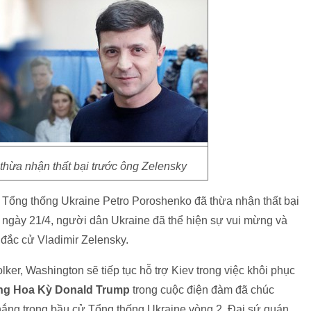
thừa nhận thất bại trước ông Zelensky
 Tổng thống Ukraine Petro Poroshenko đã thừa nhận thất bại
a ngày 21/4, người dân Ukraine đã thể hiện sự vui mừng và
đắc cử Vladimir Zelensky.
ker, Washington sẽ tiếp tục hỗ trợ Kiev trong việc khôi phục
ng Hoa Kỳ Donald Trump
trong cuộc điện đàm đã chúc
hắng trong bầu cử Tổng thống Ukraine vòng 2. Đại sứ quán