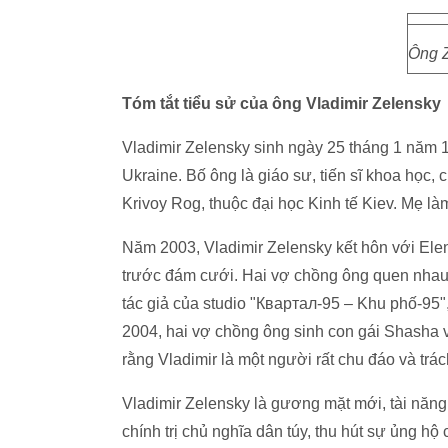
Ông Z
Tóm tắt tiểu sử của ông Vladimir Zelensky
Vladimir Zelensky sinh ngày 25 tháng 1 năm 1
Ukraine. Bố ông là giáo sư, tiến sĩ khoa học,
Krivoy Rog, thuộc đại học Kinh tế Kiev. Mẹ làm
Năm 2003, Vladimir Zelensky kết hôn với Ele
trước đám cưới. Hai vợ chồng ông quen nhau 
tác giả của studio "Квартал-95 – Khu phố-95"
2004, hai vợ chồng ông sinh con gái Shasha và
rằng Vladimir là một người rất chu đáo và trác
Vladimir Zelensky là gương mặt mới, tài năng,
chính trị chủ nghĩa dân túy, thu hút sự ủng h