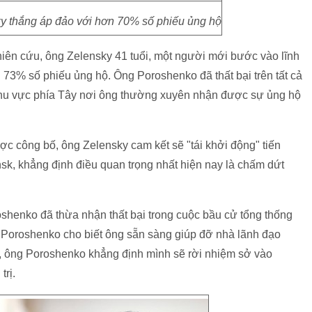
y thắng áp đảo với hơn 70% số phiếu ủng hộ
hiên cứu, ông Zelensky 41 tuổi, một người mới bước vào lĩnh
 73% số phiếu ủng hộ. Ông Poroshenko đã thất bại trên tất cả
khu vực phía Tây nơi ông thường xuyên nhận được sự ủng hộ
ợc công bố, ông Zelensky cam kết sẽ "tái khởi động" tiến
nsk, khẳng định điều quan trọng nhất hiện nay là chấm dứt
shenko đã thừa nhận thất bại trong cuộc bầu cử tổng thống
o Poroshenko cho biết ông sẵn sàng giúp đỡ nhà lãnh đạo
o, ông Poroshenko khẳng định mình sẽ rời nhiệm sở vào
trị.