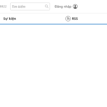
18822
Đăng nhập
Sự kiện
RSS