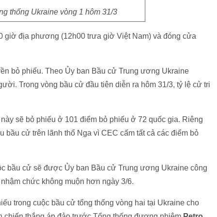
ng thống Ukraine vòng 1 hôm 31/3
0 giờ địa phương (12h00 trưa giờ Việt Nam) và đóng cửa
uyền bỏ phiếu. Theo Ủy ban Bầu cử Trung ương Ukraine
người. Trong vòng bầu cử đầu tiên diễn ra hôm 31/3, tỷ lệ cử tri
i này sẽ bỏ phiếu ở 101 điểm bỏ phiếu ở 72 quốc gia. Riêng
 bầu cử trên lãnh thổ Nga vì CEC cấm tất cả các điểm bỏ
cuộc bầu cử sẽ được Ủy ban Bầu cử Trung ương Ukraine công
sẽ nhậm chức không muộn hơn ngày 3/6.
iếu trong cuộc bầu cử tổng thống vòng hai tại Ukraine cho
h chiến thắng áp đảo trước Tổng thống đương nhiệm
Petro