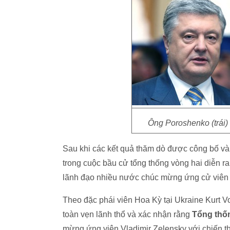
Ông Poroshenko (trái) 
Sau khi các kết quả thăm dò được công bố và
trong cuộc bầu cử tổng thống vòng hai diễn r
lãnh đạo nhiều nước chúc mừng ứng cử viên 
Theo đặc phái viên Hoa Kỳ tại Ukraine Kurt Vol
toàn vẹn lãnh thổ và xác nhận rằng
Tổng thố
mừng ứng viên Vladimir Zelensky với chiến t