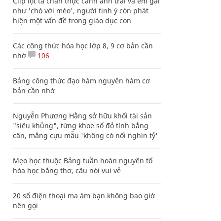
Clip lột tả chân thực cảnh anh trai và em gái
như 'chó với mèo', người tinh ý còn phát
hiện một vấn đề trong giáo dục con
Các công thức hóa học lớp 8, 9 cơ bản cần
nhớ
106
Bảng công thức đạo hàm nguyên hàm cơ
bản cần nhớ
Nguyễn Phương Hằng sở hữu khối tài sản
"siêu khủng", từng khoe sổ đỏ tính bằng
cân, mắng cựu mẫu 'không có nổi nghìn tỷ'
Mẹo học thuộc Bảng tuần hoàn nguyên tố
hóa học bằng thơ, câu nói vui vẻ
20 số điện thoại ma ám bạn không bao giờ
nên gọi