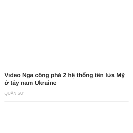
Video Nga công phá 2 hệ thống tên lửa Mỹ
ở tây nam Ukraine
QUÂN SỰ