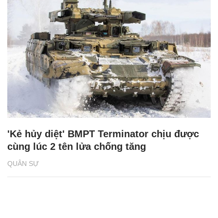
'Kẻ hủy diệt' BMPT Terminator chịu được
cùng lúc 2 tên lửa chống tăng
QUÂN SỰ