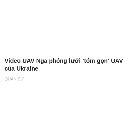
Video UAV Nga phóng lưới 'tóm gọn' UAV
của Ukraine
QUÂN SỰ