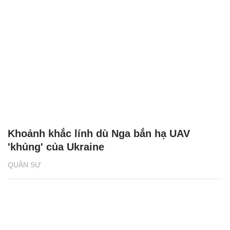
Khoảnh khắc lính dù Nga bắn hạ UAV
'khủng' của Ukraine
QUÂN SỰ