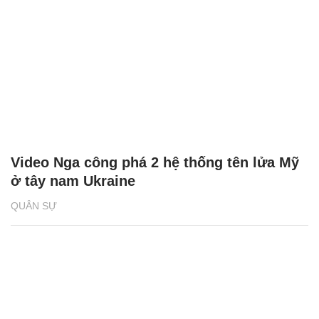
Video Nga công phá 2 hệ thống tên lửa Mỹ
ở tây nam Ukraine
QUÂN SỰ