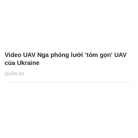
Video UAV Nga phóng lưới 'tóm gọn' UAV
của Ukraine
QUÂN SỰ