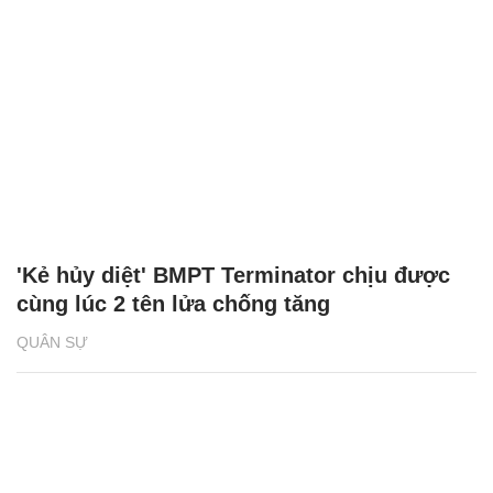
'Kẻ hủy diệt' BMPT Terminator chịu được
cùng lúc 2 tên lửa chống tăng
QUÂN SỰ