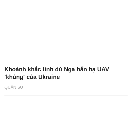
Khoảnh khắc lính dù Nga bắn hạ UAV
'khủng' của Ukraine
QUÂN SỰ