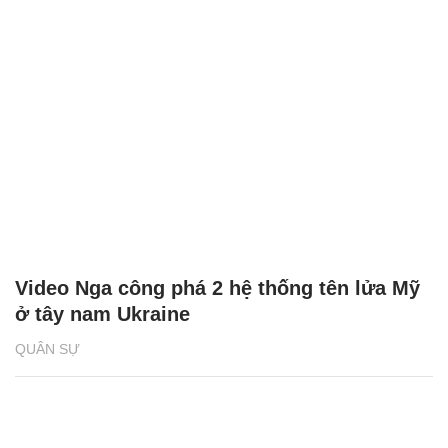
Video Nga công phá 2 hệ thống tên lửa Mỹ
ở tây nam Ukraine
QUÂN SỰ