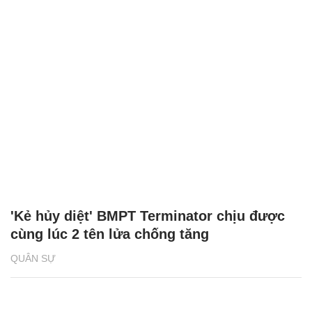
'Kẻ hủy diệt' BMPT Terminator chịu được
cùng lúc 2 tên lửa chống tăng
QUÂN SỰ