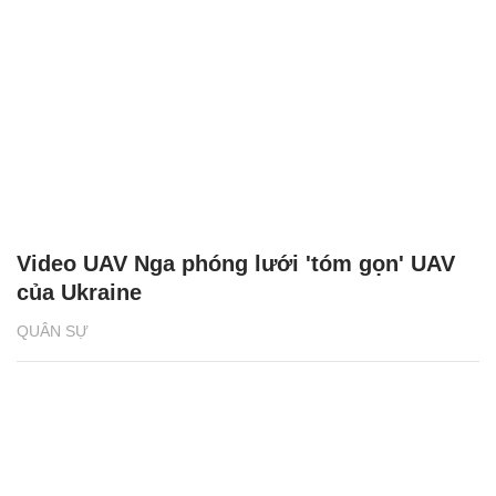
Video UAV Nga phóng lưới 'tóm gọn' UAV
của Ukraine
QUÂN SỰ