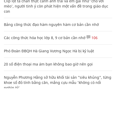
Clip lột tả chân thực cảnh anh trai và em gái như 'chó với
mèo', người tinh ý còn phát hiện một vấn đề trong giáo dục
con
Bảng công thức đạo hàm nguyên hàm cơ bản cần nhớ
Các công thức hóa học lớp 8, 9 cơ bản cần nhớ
106
Phó Đoàn ĐBQH Hà Giang Vương Ngọc Hà bị kỷ luật
20 số điện thoại ma ám bạn không bao giờ nên gọi
Nguyễn Phương Hằng sở hữu khối tài sản "siêu khủng", từng
khoe sổ đỏ tính bằng cân, mắng cựu mẫu 'không có nổi
nghìn tỷ'
Mẹo học thuộc Bảng tuần hoàn nguyên tố hóa học bằng thơ,
câu nói vui vẻ