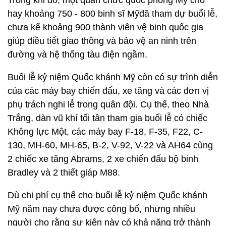
Trong khi đó, một quan chức quốc phòng Mỹ cho
hay khoảng 750 - 800 binh sĩ Mỹđã tham dự buổi lễ,
chưa kể khoảng 900 thành viên vệ binh quốc gia
giúp điều tiết giao thông và bảo vệ an ninh trên
đường và hệ thống tàu điện ngầm.
Buổi lễ kỷ niệm Quốc khánh Mỹ còn có sự trình diễn
của các máy bay chiến đấu, xe tăng và các đơn vị
phụ trách nghi lễ trong quân đội. Cụ thể, theo Nhà
Trắng, dàn vũ khí tối tân tham gia buổi lễ có chiếc
Không lực Một, các máy bay F-18, F-35, F22, C-
130, MH-60, MH-65, B-2, V-92, V-22 và AH64 cùng
2 chiếc xe tăng Abrams, 2 xe chiến đấu bộ binh
Bradley và 2 thiết giáp M88.
Dù chi phí cụ thể cho buổi lễ kỷ niệm Quốc khánh
Mỹ năm nay chưa được công bố, nhưng nhiều
người cho rằng sự kiện này có khả năng trở thành