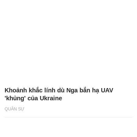
Khoảnh khắc lính dù Nga bắn hạ UAV
'khủng' của Ukraine
QUÂN SỰ